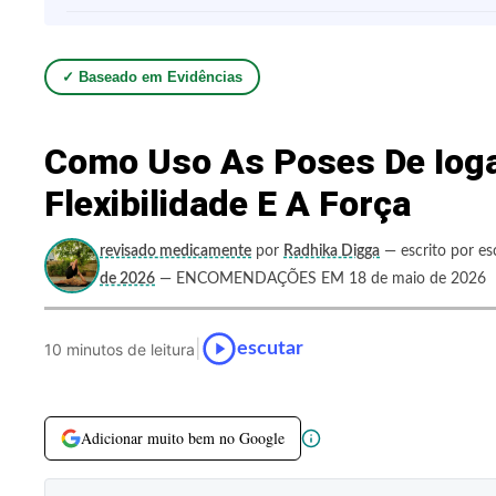
✓ Baseado em Evidências
Como Uso As Poses De Ioga
Flexibilidade E A Força
revisado medicamente
por
Radhika Digga
— escrito por es
de 2026
— ENCOMENDAÇÕES EM 18 de maio de 2026
|
escutar
10 minutos de leitura
Adicionar muito bem no Google