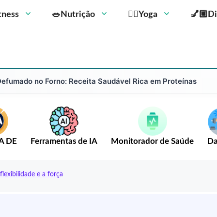
Fitness
🥗Nutrição
🧘‍♀️Yoga
💅🏼Di
 Defumado no Forno: Receita Saudável Rica em Proteínas
A DE
Ferramentas de IA
Monitorador de Saúde
Da
exibilidade e a força