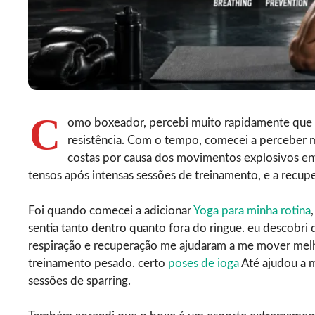
C
omo boxeador, percebi muito rapidamente que o
resistência. Com o tempo, comecei a perceber mu
costas por causa dos movimentos explosivos e
tensos após intensas sessões de treinamento, e a recup
Foi quando comecei a adicionar
Yoga para minha rotina
sentia tanto dentro quanto fora do ringue. eu descobri
respiração e recuperação me ajudaram a me mover melho
treinamento pesado. certo
poses de ioga
Até ajudou a m
sessões de sparring.