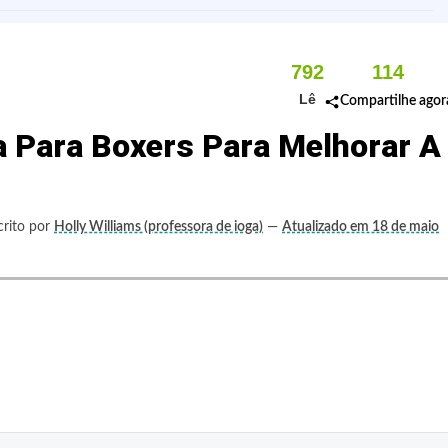
792
114
Lê
Compartilhe agor
 Para Boxers Para Melhorar A
crito por
Holly Williams (professora de ioga)
—
Atualizado em 18 de maio