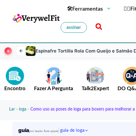
🛠Ferramentas
🏋️‍♀️
assinar
Espinafre Tortilla Rola Com Queijo e Salmão
Encontro
Fazer A Pergunta
Talk2Expert
DO Q&
Lar
-
ioga
-
Como uso as poses de ioga para boxers para melhorar a fl
guia
guia de ioga
por muito bem ajuste