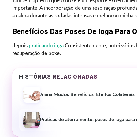
Também aprendi que o boxe é um esporte extremamente 
importante. A incorporação de uma respiração profund
a calma durante as rodadas intensas e melhorou minha re
Benefícios Das Poses De Ioga Para 
depois
praticando ioga
Consistentemente, notei vários
recuperação de boxe.
HISTÓRIAS RELACIONADAS
Jnana Mudra: Benefícios, Efeitos Colaterais
Práticas de aterramento: poses de ioga para 