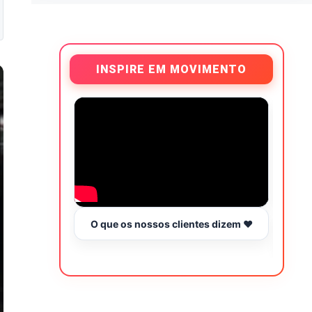
INSPIRE EM MOVIMENTO
O que os nossos clientes dizem ❤️
Tr