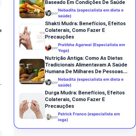
Baseado Em Condições De Saúde
Nebadita (especialista em dieta e
por
saúde)
Shakti Mudra: Benefícios, Efeitos
Colaterais, Como Fazer E
a
Precauções
Pratibha Agarwal (Especialista em
por
Yoga)
Nutrição Antiga: Como As Dietas
Tradicionais Alimentavam A Saúde
Humana De Milhares De Pessoas...
Nebadita (especialista em dieta e
por
saúde)
Durga Mudra: Benefícios, Efeitos
Colaterais, Como Fazer E
Precauções
Patrick Franco (especialista em
por
ioga)