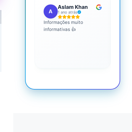
Aslam Khan
A
G
1 ano atrás
Informações muito
É mui
informativas 👍
Você 
conhe
saúde