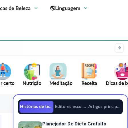
cas de Beleza
🌎Linguagem
r certo
Nutrição
Meditação
Receita
Dicas de b
Histórias de tendências
Editores escolhem
Artigos principais
Planejador De Dieta Gratuito