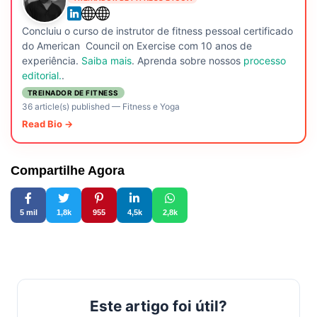
Concluiu o curso de instrutor de fitness pessoal certificado
do American Council on Exercise com 10 anos de
experiência.
Saiba mais
. Aprenda sobre nossos
processo
editorial.
.
TREINADOR DE FITNESS
36 article(s) published
—
Fitness e Yoga
Read Bio →
Compartilhe Agora
5 mil
1,8k
955
4,5k
2,8k
Este artigo foi útil?