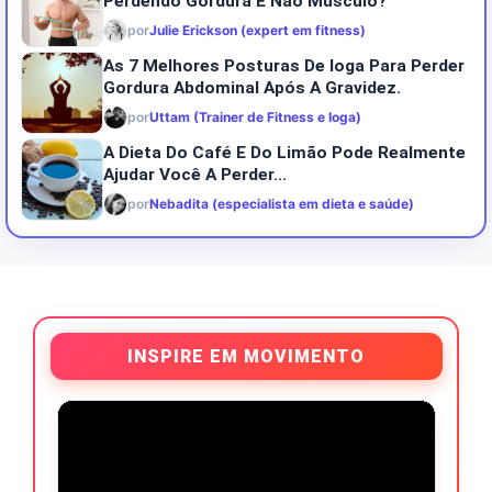
Perdendo Gordura E Não Músculo?
por
Julie Erickson (expert em fitness)
As 7 Melhores Posturas De Ioga Para Perder
Gordura Abdominal Após A Gravidez.
por
Uttam (Trainer de Fitness e Ioga)
A Dieta Do Café E Do Limão Pode Realmente
Ajudar Você A Perder...
por
Nebadita (especialista em dieta e saúde)
INSPIRE EM MOVIMENTO