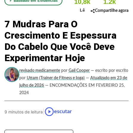
10,8k
1.2k
✓ Baseado em Evidências
Lê
Compartilhe agora
7 Mudras Para O
Crescimento E Espessura
Do Cabelo Que Você Deve
Experimentar Hoje
revisado medicamente
por
Gail Cooper
— escrito por escrito
por
Uttam (Trainer de Fitness e Ioga)
—
Atualizado em 23 de
julho de 2026
— ENCOMENDAÇÕES EM FEVEREIRO 25,
2024
|
escutar
9 minutos de leitura