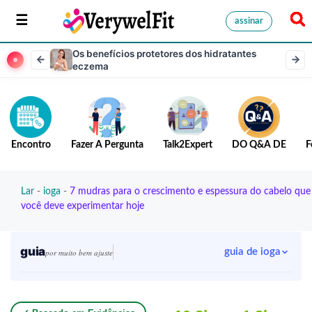
assinar
Os benefícios protetores dos hidratantes
eczema
Encontro
Fazer A Pergunta
Talk2Expert
DO Q&A DE
F
Lar
-
ioga
-
7 mudras para o crescimento e espessura do cabelo que
você deve experimentar hoje
guia
guia de ioga
por muito bem ajuste