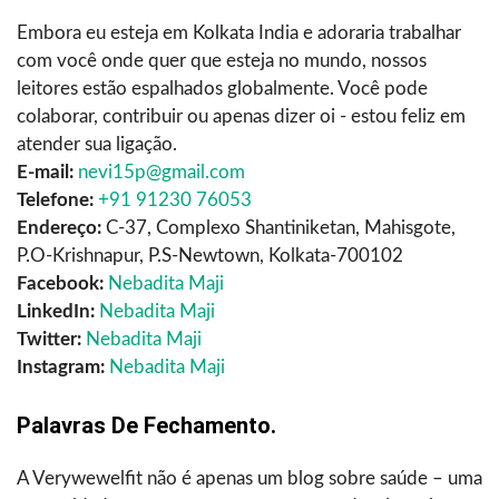
Embora eu esteja em Kolkata India e adoraria trabalhar
com você onde quer que esteja no mundo, nossos
leitores estão espalhados globalmente. Você pode
colaborar, contribuir ou apenas dizer oi - estou feliz em
atender sua ligação.
E-mail:
nevi15p@gmail.com
Telefone:
+91 91230 76053
Endereço:
C-37, Complexo Shantiniketan, Mahisgote,
P.O-Krishnapur, P.S-Newtown, Kolkata-700102
Facebook:
Nebadita Maji
LinkedIn:
Nebadita Maji
Twitter:
Nebadita Maji
Instagram:
Nebadita Maji
Palavras De Fechamento.
A Verywewelfit não é apenas um blog sobre saúde – uma