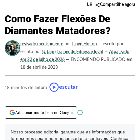
Lê
Compartilhe agora
Como Fazer Flexões De
Diamantes Matadores?
revisado medicamente
por
Lloyd Holton
— escrito por
escrito por
Uttam (Trainer de Fitness e Ioga)
—
Atualizado
em 22 de julho de 2026
— ENCOMENDO PUBLICADO em
18 de abril de 2023
|
escutar
18 minutos de leitura
Adicionar muito bem no Google
Nosso processo editorial garante que as informações que
fornecemos sejam bem pesquisadas e confiáveis. Conheça