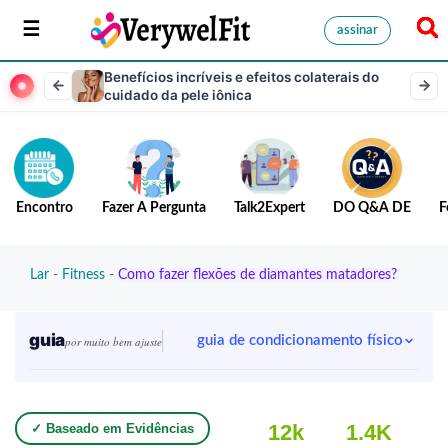
assinar
Benefícios incríveis e efeitos colaterais do
cuidado da pele iônica
Encontro
Fazer A Pergunta
Talk2Expert
DO Q&A DE
F
Lar
-
Fitness
-
Como fazer flexões de diamantes matadores?
guia
guia de condicionamento físico
por muito bem ajuste
12k
1.4K
✓ Baseado em Evidências