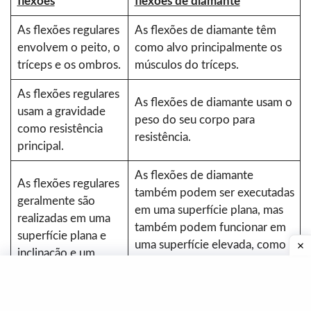
flexões
flexões de diamante
As flexões regulares
As flexões de diamante têm
envolvem o peito, o
como alvo principalmente os
tríceps e os ombros.
músculos do tríceps.
As flexões regulares
As flexões de diamante usam o
usam a gravidade
peso do seu corpo para
como resistência
resistência.
principal.
As flexões de diamante
As flexões regulares
também podem ser executadas
geralmente são
em uma superfície plana, mas
realizadas em uma
também podem funcionar em
superfície plana e
uma superfície elevada, como
inclinação e um
um banco ou uma plataforma
banco de declínio.
elevada.
As flexões regulares
As flexões de diamante