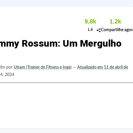
9,8k
1.2k
Lê
Compartilhe agor
o Emmy Rossum: Um Mergulho
ito por
Uttam (Trainer de Fitness e Ioga)
—
Atualizado em 11 de abril de
, 2024