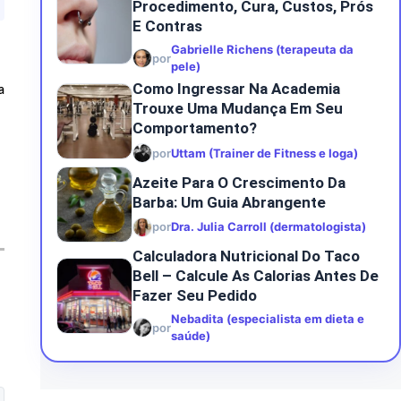
Procedimento, Cura, Custos, Prós
E Contras
Gabrielle Richens (terapeuta da
por
pele)
Como Ingressar Na Academia
a
Trouxe Uma Mudança Em Seu
Comportamento?
por
Uttam (Trainer de Fitness e Ioga)
Azeite Para O Crescimento Da
Barba: Um Guia Abrangente
por
Dra. Julia Carroll (dermatologista)
Calculadora Nutricional Do Taco
Bell – Calcule As Calorias Antes De
Fazer Seu Pedido
Nebadita (especialista em dieta e
por
saúde)