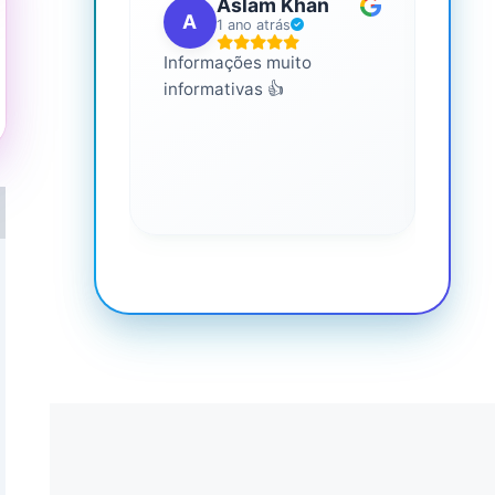
Aslam Khan
A
G
1 ano atrás
Informações muito
É mui
informativas 👍
Você 
conhe
saúde