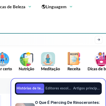
cas de Beleza
🌎Linguagem
r certo
Nutrição
Meditação
Receita
Dicas de b
Histórias de tendências
Editores escolhem
Artigos principais
O Que É Piercing De Rinocerontes: