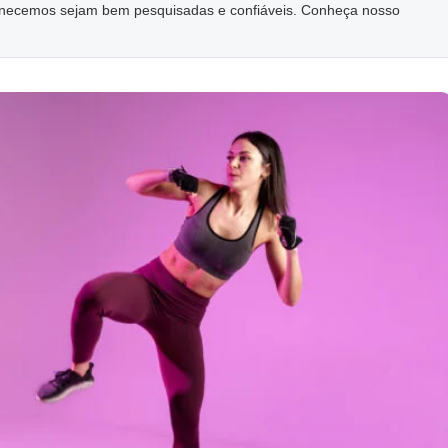
ornecemos sejam bem pesquisadas e confiáveis. Conheça nosso