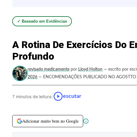
✓ Baseado em Evidências
A Rotina De Exercícios D
Profundo
revisado medicamente
por
Lloyd Holton
— escrito por escr
2026
— ENCOMENDAÇÕES PUBLICADO NO AGOSTTO 4
|
escutar
7 minutos de leitura
Adicionar muito bem no Google