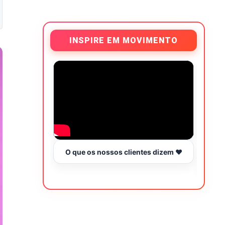
INSPIRE EM MOVIMENTO
O que os nossos clientes dizem ❤️
Tr