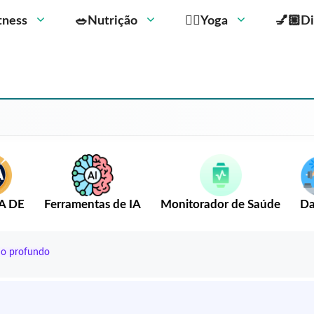
Fitness
🥗Nutrição
🧘‍♀️Yoga
💅🏼Di
A DE
Ferramentas de IA
Monitorador de Saúde
Da
ho profundo