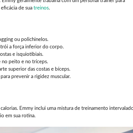
 Emmy geralmente trabalha com um personal trainer para
 eficácia de sua
treinos
.
gging ou polichinelos.
rói a força inferior do corpo.
stas e isquiotibiais.
no peito e no tríceps.
rte superior das costas e bíceps.
ara prevenir a rigidez muscular.
 calorias. Emmy inclui uma mistura de treinamento intervalad
io em sua rotina.