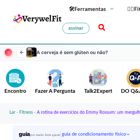
🛠Ferramentas
🏋️‍♀️
assinar
A cerveja é sem glúten ou não?
Encontro
Fazer A Pergunta
Talk2Expert
DO Q&
Lar
-
Fitness
-
A rotina de exercícios do Emmy Rossum: um mergul
guia
guia de condicionamento físico
por muito bem ajuste