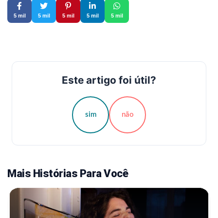
5 mil
5 mil
5 mil
5 mil
5 mil
Este artigo foi útil?
sim
não
Mais Histórias Para Você