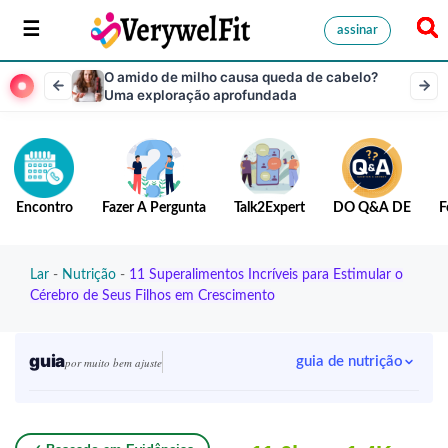
assinar
O amido de milho causa queda de cabelo?
Uma exploração aprofundada
Encontro
Fazer A Pergunta
Talk2Expert
DO Q&A DE
F
Lar
-
Nutrição
-
11 Superalimentos Incríveis para Estimular o
Cérebro de Seus Filhos em Crescimento
guia
guia de nutrição
por muito bem ajuste