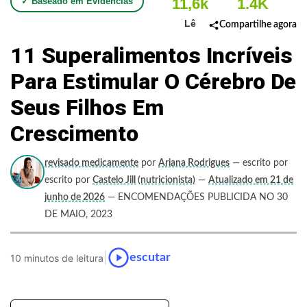
11,6k
1.4K
✓ Baseado em Evidências
Lê
Compartilhe agora
11 Superalimentos Incríveis
Para Estimular O Cérebro De
Seus Filhos Em
Crescimento
revisado medicamente
por
Ariana Rodrigues
— escrito por
escrito por
Castelo Jill (nutricionista)
—
Atualizado em 21 de
junho de 2026
— ENCOMENDAÇÕES PUBLICIDA NO 30
DE MAIO, 2023
|
escutar
10 minutos de leitura