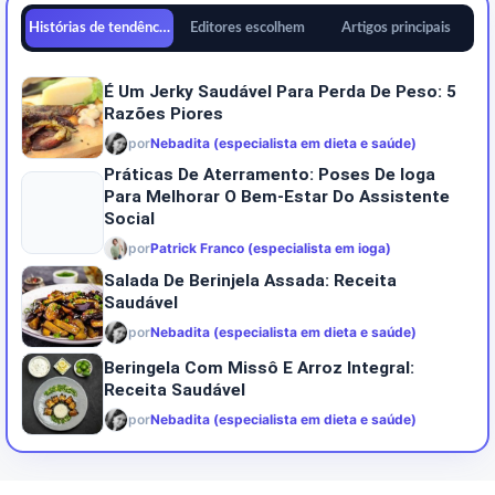
Histórias de tendências
Editores escolhem
Artigos principais
É Um Jerky Saudável Para Perda De Peso: 5
Razões Piores
por
Nebadita (especialista em dieta e saúde)
Práticas De Aterramento: Poses De Ioga
Para Melhorar O Bem-Estar Do Assistente
Social
por
Patrick Franco (especialista em ioga)
Salada De Berinjela Assada: Receita
Saudável
por
Nebadita (especialista em dieta e saúde)
Beringela Com Missô E Arroz Integral:
Receita Saudável
por
Nebadita (especialista em dieta e saúde)