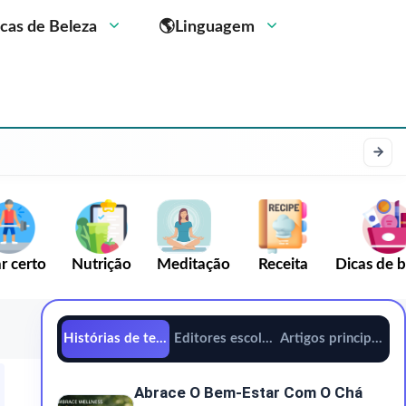
cas de Beleza
🌎Linguagem
r certo
Nutrição
Meditação
Receita
Dicas de b
Histórias de tendências
Editores escolhem
Artigos principais
Abrace O Bem-Estar Com O Chá