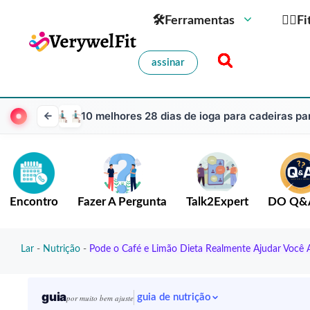
🛠Ferramentas
🏋️‍♀️
assinar
10 melhores 28 dias de ioga para cadeiras pa
Encontro
Fazer A Pergunta
Talk2Expert
DO Q&
Lar
-
Nutrição
-
Pode o Café e Limão Dieta Realmente Ajudar Você 
guia
guia de nutrição
por muito bem ajuste