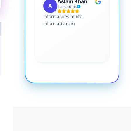
Aslam Khan
A
G
1 ano atrás
Informações muito
É mui
informativas 👍
Você 
conhe
saúde