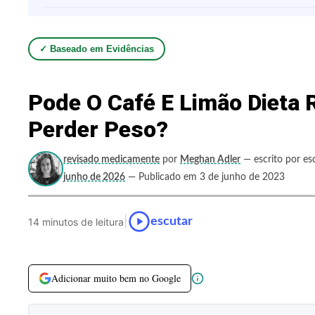
✓ Baseado em Evidências
Pode O Café E Limão Dieta 
Perder Peso?
revisado medicamente
por
Meghan Adler
— escrito por es
junho de 2026
— Publicado em 3 de junho de 2023
|
escutar
14 minutos de leitura
Adicionar muito bem no Google