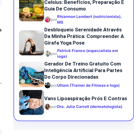
Celsius: Benefícios, Preparação E
Guia De Consumo
Rhiannon Lambert (nutricionista),
por
MS
Desbloqueio Serenidade Através
a
Da Minha Prática: Compreender A
Girafa Yoga Pose
Patrick Franco (especialista em
por
ioga)
Gerador De Treino Gratuito Com
Inteligência Artificial Para Partes
Do Corpo Direcionadas
por
Uttam (Trainer de Fitness e Ioga)
Vans Lipoaspiração Prós E Contras
por
Dra. Julia Carroll (dermatologista)