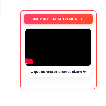
INSPIRE EM MOVIMENTO
O que os nossos clientes dizem ❤️
Tr