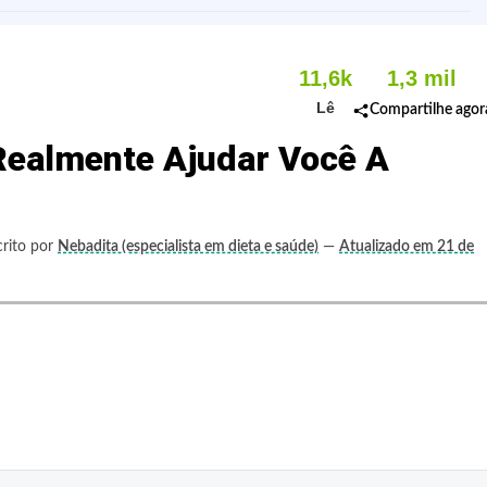
11,6k
1,3 mil
Lê
Compartilhe agor
Realmente Ajudar Você A
crito por
Nebadita (especialista em dieta e saúde)
—
Atualizado em 21 de