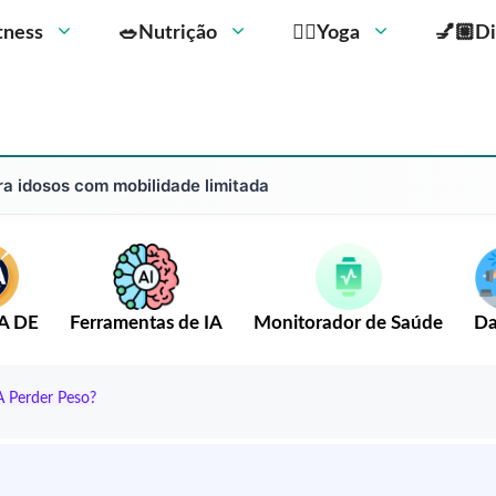
Fitness
🥗Nutrição
🧘‍♀️Yoga
💅🏼Di
ra idosos com mobilidade limitada
A DE
Ferramentas de IA
Monitorador de Saúde
Da
A Perder Peso?