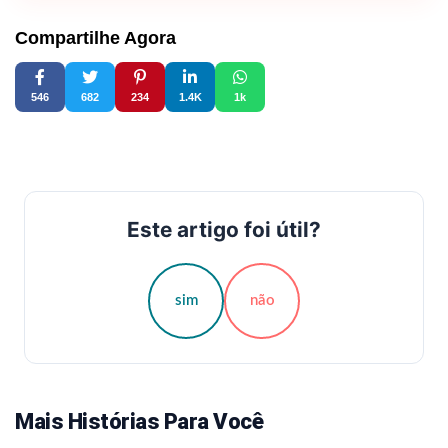
Compartilhe Agora
546
682
234
1.4K
1k
Este artigo foi útil?
sim
não
Mais Histórias Para Você