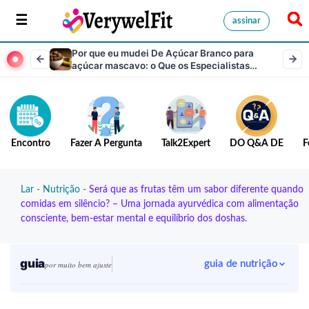
assinar
Por que eu mudei De Açúcar Branco para
açúcar mascavo: o Que os Especialistas
Querem que Você Saiba
Encontro
Fazer A Pergunta
Talk2Expert
DO Q&A DE
F
Lar
-
Nutrição
-
Será que as frutas têm um sabor diferente quando
comidas em silêncio? – Uma jornada ayurvédica com alimentação
consciente, bem-estar mental e equilíbrio dos doshas.
guia
guia de nutrição
por muito bem ajuste