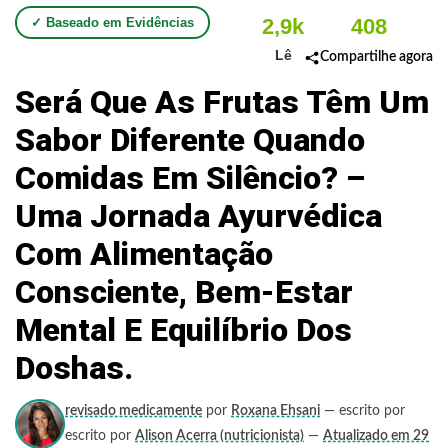
2,9k
408
✓ Baseado em Evidências
Lê
Compartilhe agora
Será Que As Frutas Têm Um
Sabor Diferente Quando
Comidas Em Silêncio? –
Uma Jornada Ayurvédica
Com Alimentação
Consciente, Bem-Estar
Mental E Equilíbrio Dos
Doshas.
revisado medicamente
por
Roxana Ehsani
— escrito por
escrito por
Alison Acerra (nutricionista)
—
Atualizado em 29