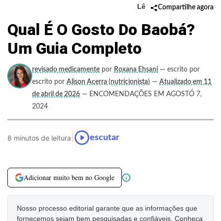
Lê
Compartilhe agora
Qual É O Gosto Do Baobá?
Um Guia Completo
revisado medicamente
por
Roxana Ehsani
— escrito por
escrito por
Alison Acerra (nutricionista)
—
Atualizado em 11
de abril de 2026
— ENCOMENDAÇÕES EM AGOSTÓ 7,
2024
|
escutar
8 minutos de leitura
Adicionar muito bem no Google
Nosso processo editorial garante que as informações que
fornecemos sejam bem pesquisadas e confiáveis. Conheça