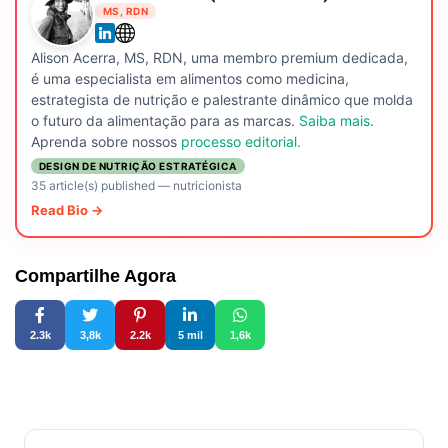
MS, RDN
Alison Acerra, MS, RDN, uma membro premium dedicada,
é uma especialista em alimentos como medicina,
estrategista de nutrição e palestrante dinâmico que molda
o futuro da alimentação para as marcas.
Saiba mais
.
Aprenda sobre nossos
processo editorial.
DESIGN DE NUTRIÇÃO ESTRATÉGICA
35 article(s) published
—
nutricionista
Read Bio →
Compartilhe Agora
2.3k
3,8k
2.2k
5 mil
1,6k