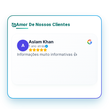
Amor De Nossos Clientes
🥰
Aslam Khan
A
1 ano atrás
Informações muito informativas 👍
É m
mai
leg