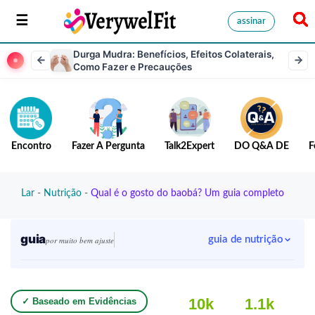
assinar
Durga Mudra: Benefícios, Efeitos Colaterais,
Como Fazer e Precauções
Encontro
Fazer A Pergunta
Talk2Expert
DO Q&A DE
F
Lar
-
Nutrição
-
Qual é o gosto do baobá? Um guia completo
guia
guia de nutrição
por muito bem ajuste
10k
1.1k
✓ Baseado em Evidências