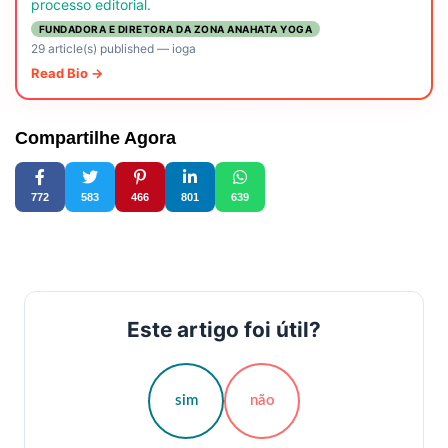
processo editorial.
FUNDADORA E DIRETORA DA ZONA ANAHATA YOGA
29 article(s) published
—
ioga
Read Bio →
Compartilhe Agora
772
583
466
801
639
Este artigo foi útil?
sim
não