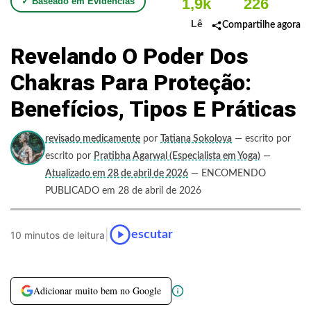
1,9k
226
✓ Baseado em Evidências
Lê
Compartilhe agora
Revelando O Poder Dos
Chakras Para Proteção:
Benefícios, Tipos E Práticas
revisado medicamente
por
Tatiana Sokolova
— escrito por
escrito por
Pratibha Agarwal (Especialista em Yoga)
—
Atualizado em 28 de abril de 2026
— ENCOMENDO
PUBLICADO em 28 de abril de 2026
|
escutar
10 minutos de leitura
Adicionar muito bem no Google