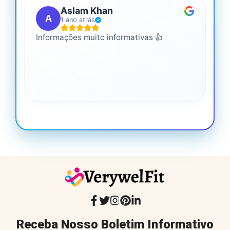
Aslam Khan
A
1 ano atrás
Informações muito informativas 👍
É m
mai
leg
Receba Nosso Boletim Informativo