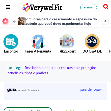
assinar
7 mudras para o crescimento e espessura do
cabelo que você deve experimentar hoje
Encontro
Fazer A Pergunta
Talk2Expert
DO Q&A DE
F
Lar
-
ioga
-
Revelando o poder dos chakras para proteção:
benefícios, tipos e práticas
guia
guia de ioga
por muito bem ajuste