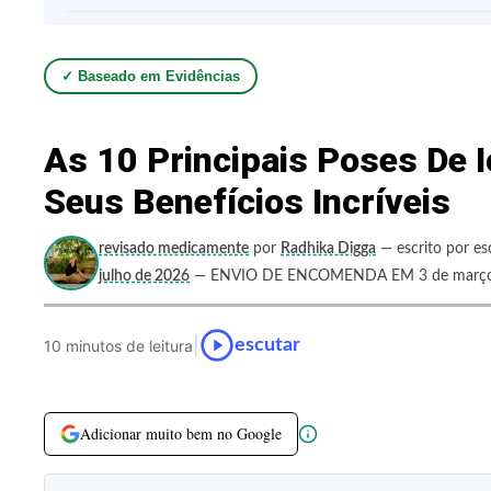
✓ Baseado em Evidências
As 10 Principais Poses De 
Seus Benefícios Incríveis
revisado medicamente
por
Radhika Digga
— escrito por es
julho de 2026
— ENVIO DE ENCOMENDA EM 3 de março
|
escutar
10 minutos de leitura
Adicionar muito bem no Google