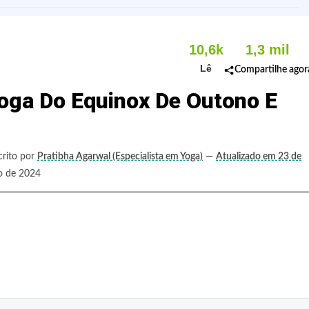
10,6k
1,3 mil
Lê
Compartilhe agor
Ioga Do Equinox De Outono E
crito por
Pratibha Agarwal (Especialista em Yoga)
—
Atualizado em 23 de
 de 2024