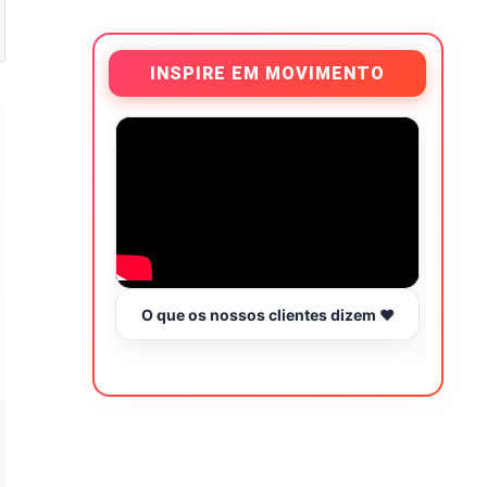
INSPIRE EM MOVIMENTO
O que os nossos clientes dizem ❤️
Tr