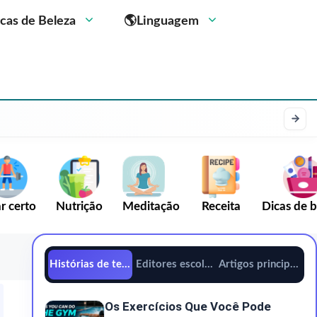
cas de Beleza
🌎Linguagem
r certo
Nutrição
Meditação
Receita
Dicas de b
Histórias de tendências
Editores escolhem
Artigos principais
Os Exercícios Que Você Pode