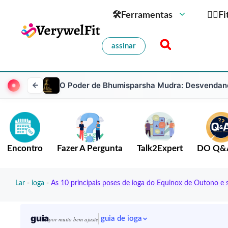
🛠Ferramentas
🏋️‍♀️
assinar
O Poder de Bhumisparsha Mudra: Desvendand
Encontro
Fazer A Pergunta
Talk2Expert
DO Q&
Lar
-
ioga
-
As 10 principais poses de ioga do Equinox de Outono e se
guia
guia de ioga
por muito bem ajuste