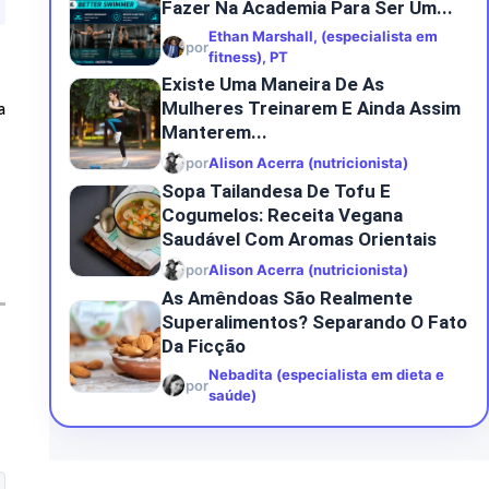
Fazer Na Academia Para Ser Um...
Ethan Marshall, (especialista em
por
fitness), PT
Existe Uma Maneira De As
Mulheres Treinarem E Ainda Assim
a
Manterem...
por
Alison Acerra (nutricionista)
Sopa Tailandesa De Tofu E
Cogumelos: Receita Vegana
Saudável Com Aromas Orientais
por
Alison Acerra (nutricionista)
As Amêndoas São Realmente
Superalimentos? Separando O Fato
Da Ficção
Nebadita (especialista em dieta e
por
saúde)