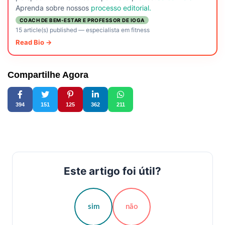
Aprenda sobre nossos
processo editorial.
COACH DE BEM-ESTAR E PROFESSOR DE IOGA
15 article(s) published
—
especialista em fitness
Read Bio →
Compartilhe Agora
394
151
125
362
211
Este artigo foi útil?
sim
não