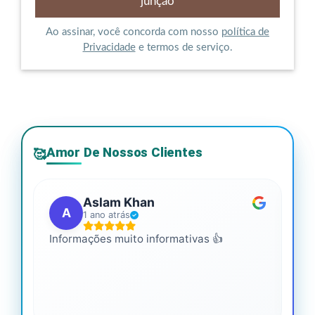
Ao assinar, você concorda com nosso
política de
Privacidade
e termos de serviço.
Amor De Nossos Clientes
🥰
Aslam Khan
A
1 ano atrás
Informações muito informativas 👍
É m
mai
leg