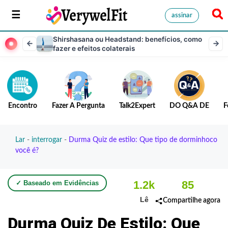
assinar
Shirshasana ou Headstand: benefícios, como
fazer e efeitos colaterais
Encontro
Fazer A Pergunta
Talk2Expert
DO Q&A DE
F
Lar
-
interrogar
-
Durma‍‌‍‍‌ Quiz de estilo: Que tipo de dorminhoco
você é?
1.2k
85
✓ Baseado em Evidências
Lê
Compartilhe agora
Durma‍‌‍‍‌ Quiz De Estilo: Que