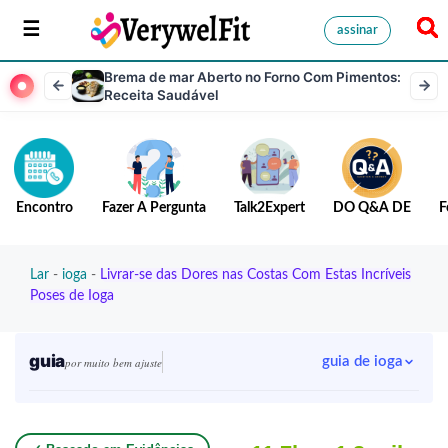
assinar
Brema de mar Aberto no Forno Com Pimentos:
Receita Saudável
Encontro
Fazer A Pergunta
Talk2Expert
DO Q&A DE
F
Lar
-
ioga
-
Livrar-se das Dores nas Costas Com Estas Incríveis
Poses de Ioga
guia
guia de ioga
por muito bem ajuste