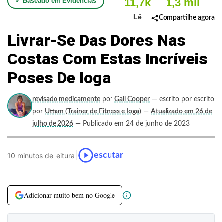
11,7k
1,3 mil
✓ Baseado em Evidências
Lê
Compartilhe agora
Livrar-Se Das Dores Nas
Costas Com Estas Incríveis
Poses De Ioga
revisado medicamente
por
Gail Cooper
— escrito por escrito
por
Uttam (Trainer de Fitness e Ioga)
—
Atualizado em 26 de
julho de 2026
— Publicado em 24 de junho de 2023
|
escutar
10 minutos de leitura
Adicionar muito bem no Google