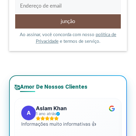
Ao assinar, você concorda com nosso
política de
Privacidade
e termos de serviço.
Amor De Nossos Clientes
🥰
Aslam Khan
A
1 ano atrás
Informações muito informativas 👍
É m
mai