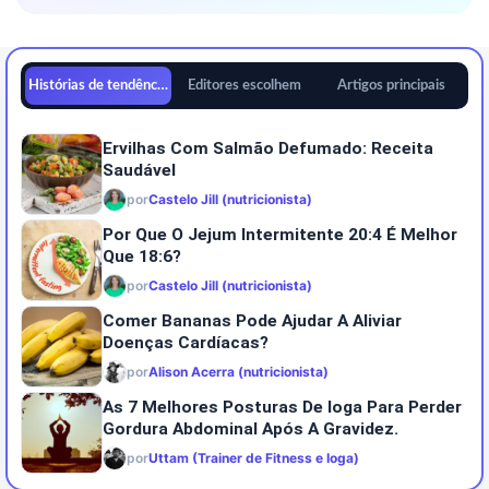
Histórias de tendências
Editores escolhem
Artigos principais
Ervilhas Com Salmão Defumado: Receita
Saudável
por
Castelo Jill (nutricionista)
Por Que O Jejum Intermitente 20:4 É Melhor
Que 18:6?
por
Castelo Jill (nutricionista)
Comer Bananas Pode Ajudar A Aliviar
Doenças Cardíacas?
por
Alison Acerra (nutricionista)
As 7 Melhores Posturas De Ioga Para Perder
Gordura Abdominal Após A Gravidez.
por
Uttam (Trainer de Fitness e Ioga)