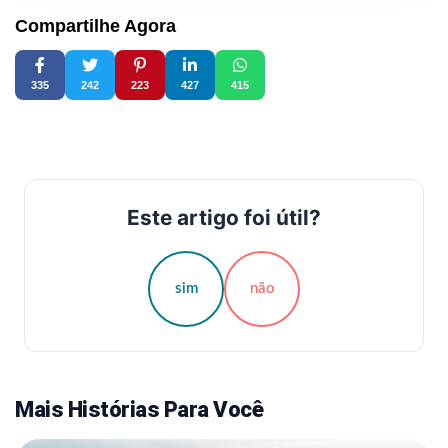
Compartilhe Agora
335
242
223
427
415
Este artigo foi útil?
sim
não
Mais Histórias Para Você