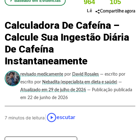
964
105
✓ Baseado em Evidências
Lê
Compartilhe agora
Calculadora De Cafeína –
Calcule Sua Ingestão Diária
De Cafeína
Instantaneamente
revisado medicamente
por
David Rosales
— escrito por
escrito por
Nebadita (especialista em dieta e saúde)
—
Atualizado em 29 de julho de 2026
— Publicação publicada
em 22 de junho de 2026
|
escutar
7 minutos de leitura