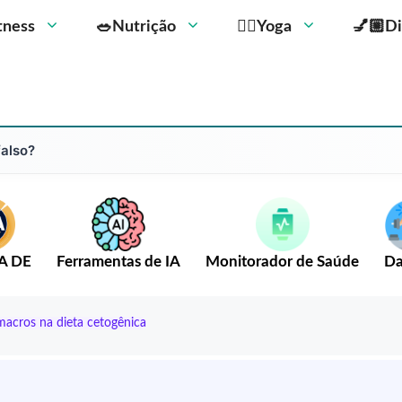
Fitness
🥗Nutrição
🧘‍♀️Yoga
💅🏼Di
falso?
A DE
Ferramentas de IA
Monitorador de Saúde
Da
macros na dieta cetogênica