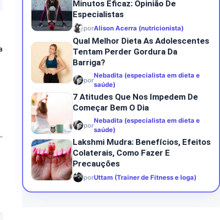
Minutos Eficaz: Opinião De
Especialistas
por
Alison Acerra (nutricionista)
Qual Melhor Dieta As Adolescentes
a
Tentam Perder Gordura Da
Barriga?
Nebadita (especialista em dieta e
por
saúde)
7 Atitudes Que Nos Impedem De
Começar Bem O Dia
Nebadita (especialista em dieta e
por
saúde)
Lakshmi Mudra: Benefícios, Efeitos
Colaterais, Como Fazer E
Precauções
por
Uttam (Trainer de Fitness e Ioga)