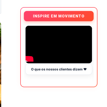
INSPIRE EM MOVIMENTO
O que os nossos clientes dizem ❤️
Tr