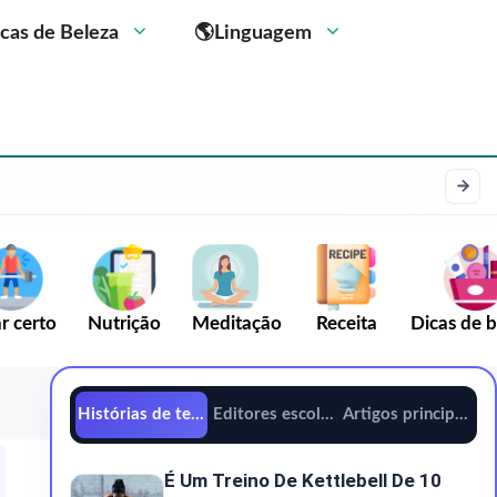
cas de Beleza
🌎Linguagem
r certo
Nutrição
Meditação
Receita
Dicas de b
Histórias de tendências
Editores escolhem
Artigos principais
É Um Treino De Kettlebell De 10