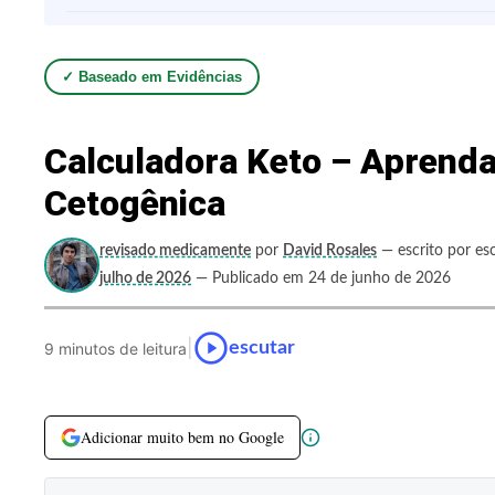
✓ Baseado em Evidências
Calculadora Keto – Aprend
Cetogênica
revisado medicamente
por
David Rosales
— escrito por esc
julho de 2026
— Publicado em 24 de junho de 2026
|
escutar
9 minutos de leitura
Adicionar muito bem no Google