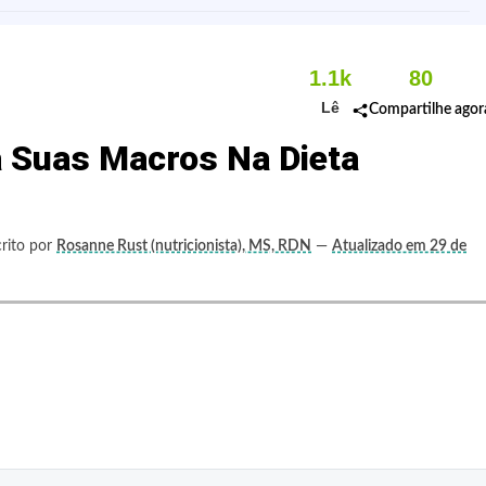
1.1k
80
Lê
Compartilhe agor
a Suas Macros Na Dieta
rito por
Rosanne Rust (nutricionista), MS, RDN
—
Atualizado em 29 de