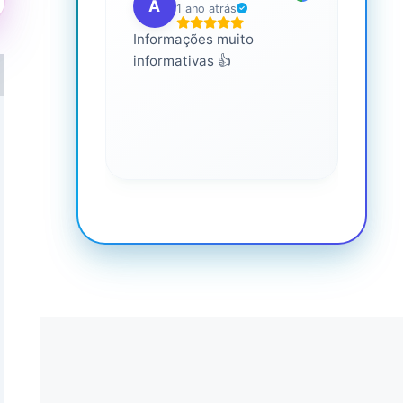
A
G
1 ano atrás
Informações muito
É mui
informativas 👍
Você 
conhe
saúde