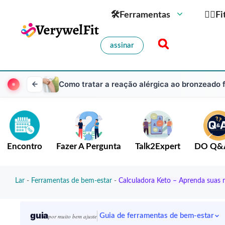
🛠Ferramentas
🏋️‍♀️
assinar
Como tratar a reação alérgica ao bronzeado 
Encontro
Fazer A Pergunta
Talk2Expert
DO Q&
Lar
-
Ferramentas de bem-estar
-
Calculadora Keto – Aprenda suas 
guia
Guia de ferramentas de bem-estar
por muito bem ajuste