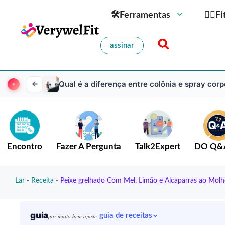
🛠Ferramentas
🏋️‍♀️
assinar
Qual é a diferença entre colônia e spray corp
Encontro
Fazer A Pergunta
Talk2Expert
DO Q&
Lar
-
Receita
-
Peixe grelhado Com Mel, Limão e Alcaparras ao Molh
guia
guia de receitas
por muito bem ajuste