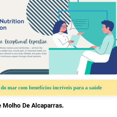
 do mar com benefícios incríveis para a saúde
 Molho De Alcaparras.