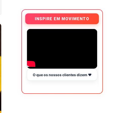
INSPIRE EM MOVIMENTO
O que os nossos clientes dizem ❤️
Tr