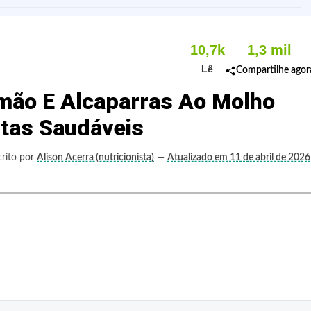
10,7k
1,3 mil
Lê
Compartilhe agor
imão E Alcaparras Ao Molho
itas Saudáveis
crito por
Alison Acerra (nutricionista)
—
Atualizado em 11 de abril de 2026