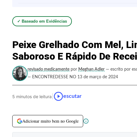
✓ Baseado em Evidências
Peixe Grelhado Com Mel, L
Saboroso E Rápido De Rece
revisado medicamente
por
Meghan Adler
— escrito por es
— ENCONTREDESSE NO 13 de março de 2024
|
escutar
5 minutos de leitura
Adicionar muito bem no Google