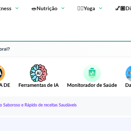
Fitness
🥗Nutrição
🧘‍♀️Yoga
💅🏼Di
oral?
A DE
Ferramentas de IA
Monitorador de Saúde
Da
o Saboroso e Rápido de receitas Saudáveis