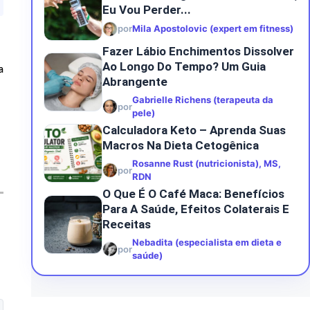
Eu Vou Perder...
por
Mila Apostolovic (expert em fitness)
Fazer Lábio Enchimentos Dissolver
Ao Longo Do Tempo? Um Guia
a
Abrangente
Gabrielle Richens (terapeuta da
por
pele)
Calculadora Keto – Aprenda Suas
Macros Na Dieta Cetogênica
Rosanne Rust (nutricionista), MS,
por
RDN
O Que É O Café Maca: Benefícios
Para A Saúde, Efeitos Colaterais E
Receitas
Nebadita (especialista em dieta e
por
saúde)