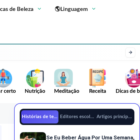
cas de Beleza
🌎Linguagem
r certo
Nutrição
Meditação
Receita
Dicas de b
Histórias de tendências
Editores escolhem
Artigos principais
Se Eu Beber Água Por Uma Semana,