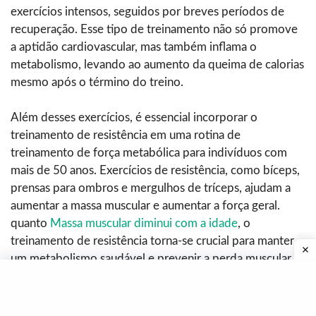
exercícios intensos, seguidos por breves períodos de
recuperação. Esse tipo de treinamento não só promove
a aptidão cardiovascular, mas também inflama o
metabolismo, levando ao aumento da queima de calorias
mesmo após o término do treino.
Além desses exercícios, é essencial incorporar o
treinamento de resistência em uma rotina de
treinamento de força metabólica para indivíduos com
mais de 50 anos. Exercícios de resistência, como bíceps,
prensas para ombros e mergulhos de tríceps, ajudam a
aumentar a massa muscular e aumentar a força geral.
quanto
Massa muscular diminui com a idade
, o
treinamento de resistência torna-se crucial para manter
um metabolismo saudável e prevenir a perda muscular.
No geral, exercícios de treinamento de força metabólica
para indivíduos com mais de 50 anos são vitais para