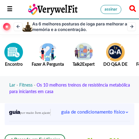
assinar
As 6 melhores posturas de ioga para melhorar a
memória e a concentração.
Encontro
Fazer A Pergunta
Talk2Expert
DO Q&A DE
F
Lar
-
Fitness
-
Os 10 melhores treinos de resistência metabólica
para iniciantes em casa
guia
guia de condicionamento físico
por muito bem ajuste