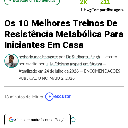
2k
211
✓ Baseado em Evidências
Lê
Compartilhe agora
Os 10 Melhores Treinos De
Resistência Metabólica Para
Iniciantes Em Casa
revisado medicamente
por
Dr. Sudhansu Singh
— escrito
por escrito por
Julie Erickson (expert em fitness)
—
Atualizado em 24 de julho de 2026
— ENCOMENDAÇÕES
PUBLICADO NO MAIO 2, 2026
|
escutar
18 minutos de leitura
Adicionar muito bem no Google