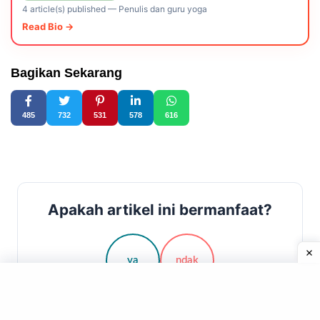
4 article(s) published
—
Penulis dan guru yoga
Read Bio →
Bagikan Sekarang
485
732
531
578
616
Apakah artikel ini bermanfaat?
ya
ndak