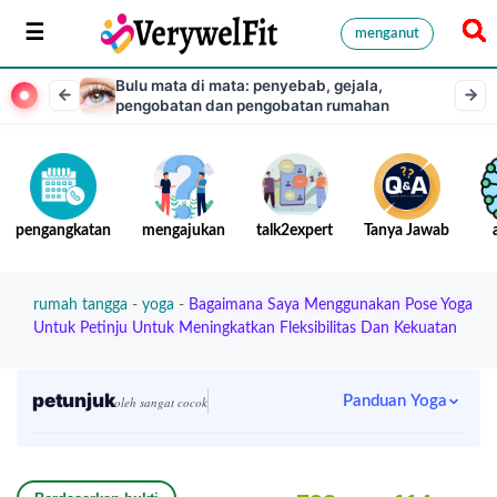
menganut
Bulu mata di mata: penyebab, gejala,
pengobatan dan pengobatan rumahan
pengangkatan
mengajukan
talk2expert
Tanya Jawab
rumah tangga
-
yoga
-
Bagaimana Saya Menggunakan Pose Yoga
Untuk Petinju Untuk Meningkatkan Fleksibilitas Dan Kekuatan
petunjuk
Panduan Yoga
oleh sangat cocok