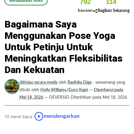
792
114
Berdasarkan bukti
bacaan
Bagikan Sekarang
Bagaimana Saya
Menggunakan Pose Yoga
Untuk Petinju Untuk
Meningkatkan Fleksibilitas
Dan Kekuatan
ditinjau secara medis
oleh
Radhika Diga
- wewenang yang
ditulis oleh
Holly Williams (Guru Yoga)
—
Diperbarui pada
Mei 18, 2026
— DEVERSID Diterbitkan pada Mei 18, 2026
|
mendengarkan
10 menit baca