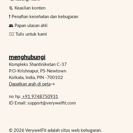
📃 Keaslian konten
❗ Penafian kesehatan dan kebugaran
👥 Papan ulasan ahli
✍🏻 Tulis untuk kami
menghubungi
Kompleks Shantiniketan C-37
P.O-Krishnapur, PS-Newtown
Kolkata, India, PIN -700102
Dapatkan arah di peta
→
no hp.
+91 9748750931
ID Email: support@verywelfit.com
© 2026 VerywelFit adalah situs web kebugaran.