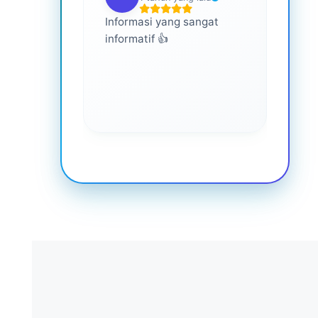
Informasi yang sangat
Ini s
informatif 👍
semua
memp
lebih
keseh