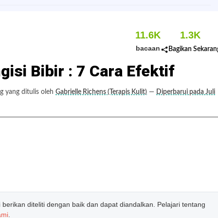
11.6K
1.3K
bacaan
Bagikan Sekaran
si Bibir : 7 Cara Efektif
 yang ditulis oleh
Gabrielle Richens (Terapis Kulit)
—
Diperbarui pada Juli
erikan diteliti dengan baik dan dapat diandalkan. Pelajari tentang
ami
.