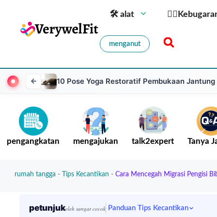
🛠 alat
🏋️‍♀️Kebugara
menganut
10 Pose Yoga Restoratif Pembukaan Jantun
pengangkatan
mengajukan
talk2expert
Tanya 
rumah tangga
-
Tips Kecantikan
-
Cara Mencegah Migrasi Pengisi Bibi
petunjuk
Panduan Tips Kecantikan
oleh sangat cocok