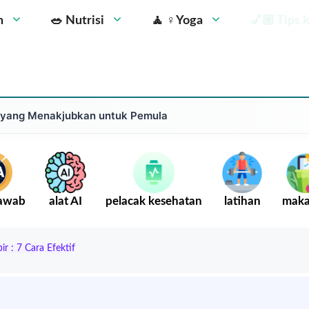
n
🥗 Nutrisi
🧘 ‍♀️Yoga
💅🏼 Tips 
g yang Menakjubkan untuk Pemula
Jawab
alat AI
pelacak kesehatan
latihan
mak
r : 7 Cara Efektif