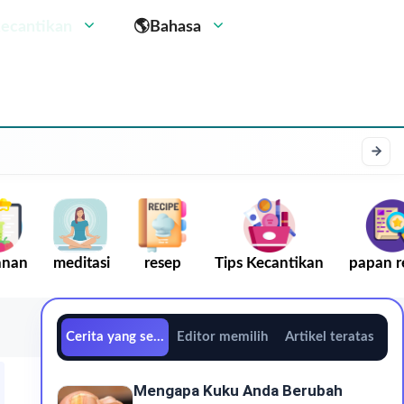
kecantikan
🌎Bahasa
anan
meditasi
resep
Tips Kecantikan
papan r
Cerita yang sedang tren
Editor memilih
Artikel teratas
Mengapa Kuku Anda Berubah