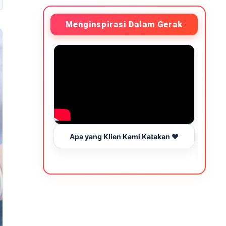
Menginspirasi Dalam Gerak
Apa yang Klien Kami Katakan ❤️
Be