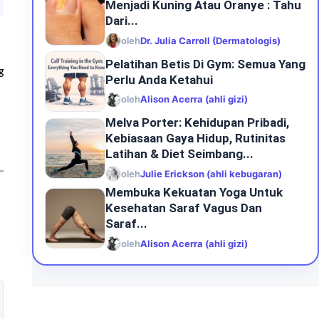
Menjadi Kuning Atau Oranye : Tahu
Dari...
oleh
Dr. Julia Carroll (Dermatologis)
Pelatihan Betis Di Gym: Semua Yang
g
Perlu Anda Ketahui
oleh
Alison Acerra (ahli gizi)
Melva Porter: Kehidupan Pribadi,
Kebiasaan Gaya Hidup, Rutinitas
Latihan & Diet Seimbang...
oleh
Julie Erickson (ahli kebugaran)
Membuka Kekuatan Yoga Untuk
Kesehatan Saraf Vagus Dan
Saraf...
oleh
Alison Acerra (ahli gizi)