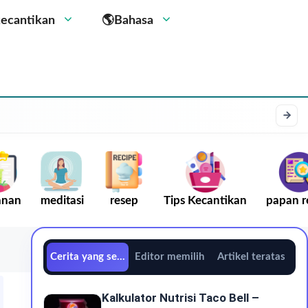
kecantikan
🌎Bahasa
anan
meditasi
resep
Tips Kecantikan
papan r
Cerita yang sedang tren
Editor memilih
Artikel teratas
Kalkulator Nutrisi Taco Bell –