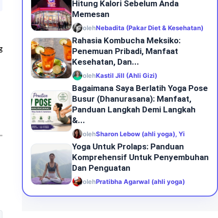
Hitung Kalori Sebelum Anda
Memesan
oleh
Nebadita (Pakar Diet & Kesehatan)
Rahasia Kombucha Meksiko:
g
Penemuan Pribadi, Manfaat
Kesehatan, Dan...
oleh
Kastil Jill (Ahli Gizi)
Bagaimana Saya Berlatih Yoga Pose
Busur (dhanurasana): Manfaat,
Panduan Langkah Demi Langkah
&...
oleh
Sharon Lebow (ahli yoga), Yi
Yoga Untuk Prolaps: Panduan
Komprehensif Untuk Penyembuhan
Dan Penguatan
oleh
Pratibha Agarwal (ahli yoga)