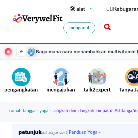
🛠 alat
🏋️‍♀️Kebugara
menganut
Bagaimana cara menambahkan multivitamin k
pengangkatan
mengajukan
talk2expert
Tanya 
rumah tangga
-
yoga
-
Langkah demi langkah lompat di Ashtanga Yog
petunjuk
Panduan Yoga
oleh sangat cocok