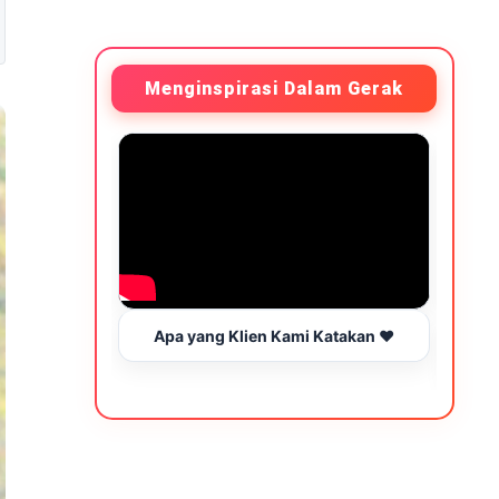
Menginspirasi Dalam Gerak
Apa yang Klien Kami Katakan ❤️
Be