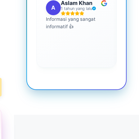
Aslam Khan
A
G
1 tahun yang lalu
Informasi yang sangat
Ini s
informatif 👍
semua
memp
lebih
keseh