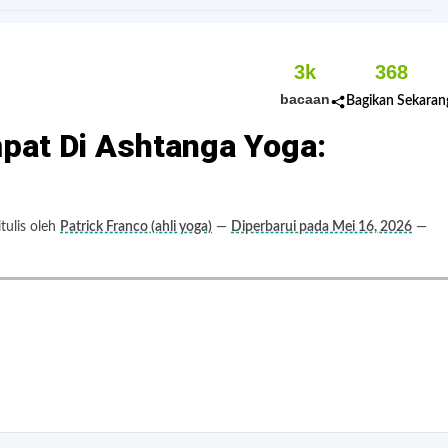
3k
368
bacaan
Bagikan Sekaran
at Di Ashtanga Yoga:
ulis oleh
Patrick Franco (ahli yoga)
—
Diperbarui pada Mei 16, 2026
—