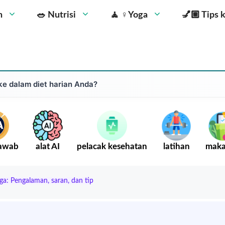
n
🥗 Nutrisi
🧘 ‍♀️Yoga
💅🏼 Tips 
e dalam diet harian Anda?
Jawab
alat AI
pelacak kesehatan
latihan
mak
a: Pengalaman, saran, dan tip