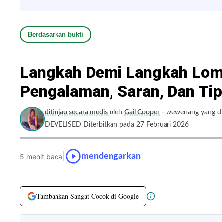
Berdasarkan bukti
Langkah Demi Langkah Lomp
Pengalaman, Saran, Dan Tip
ditinjau secara medis
oleh
Gail Cooper
- wewenang yang dit
DEVELISED Diterbitkan pada 27 Februari 2026
|
mendengarkan
5 menit baca
Tambahkan Sangat Cocok di Google