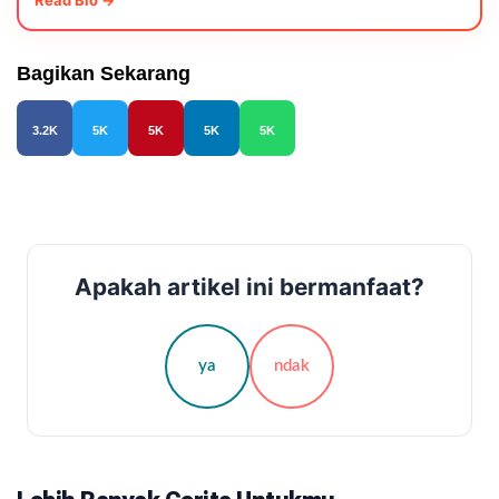
Read Bio →
Bagikan Sekarang
3.2K
5K
5K
5K
5K
Apakah artikel ini bermanfaat?
ya
ndak