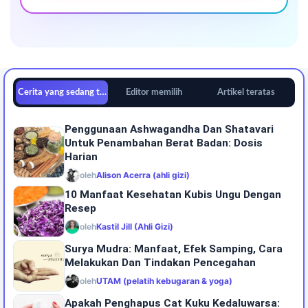
Cerita yang sedang tren
Editor memilih
Artikel teratas
Penggunaan Ashwagandha Dan Shatavari
Untuk Penambahan Berat Badan: Dosis
Harian
oleh
Alison Acerra (ahli gizi)
10 Manfaat Kesehatan Kubis Ungu Dengan
Resep
oleh
Kastil Jill (Ahli Gizi)
Surya Mudra: Manfaat, Efek Samping, Cara
Melakukan Dan Tindakan Pencegahan
oleh
UTAM (pelatih kebugaran & yoga)
Apakah Penghapus Cat Kuku Kedaluwarsa: