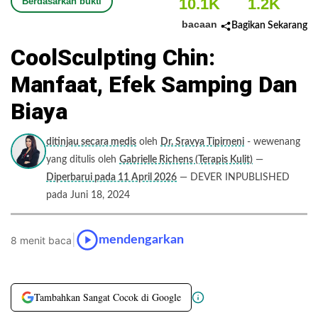
10.1K
1.2K
Berdasarkan bukti
bacaan
Bagikan Sekarang
CoolSculpting Chin:
Manfaat, Efek Samping Dan
Biaya
ditinjau secara medis
oleh
Dr. Sravya Tipirneni
- wewenang
yang ditulis oleh
Gabrielle Richens (Terapis Kulit)
—
Diperbarui pada 11 April 2026
— DEVER INPUBLISHED
pada Juni 18, 2024
|
mendengarkan
8 menit baca
Tambahkan Sangat Cocok di Google