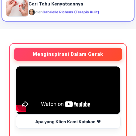
Cari Tahu Kenyataannya
oleh
Gabrielle Richens (Terapis Kulit)
Menginspirasi Dalam Gerak
Apa yang Klien Kami Katakan ❤️
B