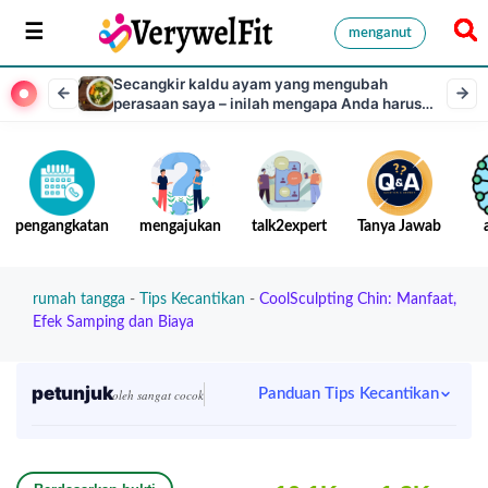
menganut
Secangkir kaldu ayam yang mengubah
perasaan saya – inilah mengapa Anda harus
mencobanya juga
pengangkatan
mengajukan
talk2expert
Tanya Jawab
rumah tangga
-
Tips Kecantikan
-
CoolSculpting Chin: Manfaat,
Efek Samping dan Biaya
petunjuk
Panduan Tips Kecantikan
oleh sangat cocok