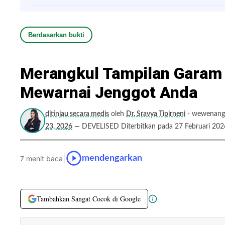
Berdasarkan bukti
Merangkul Tampilan Garam 
Mewarnai Jenggot Anda
ditinjau secara medis
oleh
Dr. Sravya Tipirneni
- wewenang 
23, 2026
— DEVELISED Diterbitkan pada 27 Februari 202
|
mendengarkan
7 menit baca
Tambahkan Sangat Cocok di Google