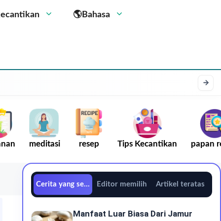
kecantikan
🌎Bahasa
anan
meditasi
resep
Tips Kecantikan
papan r
Cerita yang sedang tren
Editor memilih
Artikel teratas
Manfaat Luar Biasa Dari Jamur