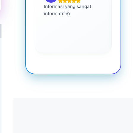
Informasi yang sangat
Ini s
informatif 👍
semua
memp
lebih
keseh