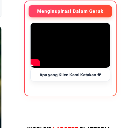
Menginspirasi Dalam Gerak
Apa yang Klien Kami Katakan ❤️
Be