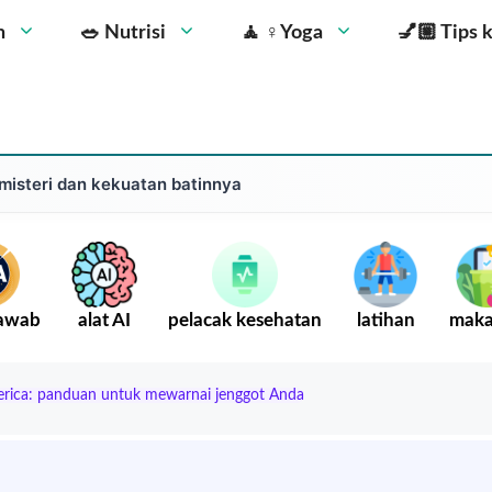
n
🥗 Nutrisi
🧘 ‍♀️Yoga
💅🏼 Tips 
misteri dan kekuatan batinnya
Jawab
alat AI
pelacak kesehatan
latihan
mak
rica: panduan untuk mewarnai jenggot Anda