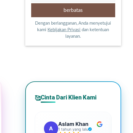
Dengan berlangganan, Anda menyetujui
kami
Kebijakan Privasi
dan ketentuan
layanan.
Cinta Dari Klien Kami
🥰
Aslam Khan
A
G
1 tahun yang lalu