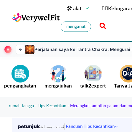
🛠 alat
🏋️‍♀️Kebugara
menganut
Perjalanan saya ke Tantra Chakra: Mengurai 
pengangkatan
mengajukan
talk2expert
Tanya 
rumah tangga
-
Tips Kecantikan
-
Merangkul tampilan garam dan me
petunjuk
Panduan Tips Kecantikan
oleh sangat cocok