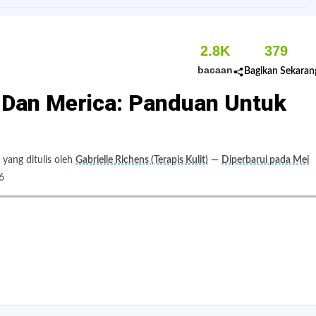
2.8K
379
bacaan
Bagikan Sekaran
Dan Merica: Panduan Untuk
yang ditulis oleh
Gabrielle Richens (Terapis Kulit)
—
Diperbarui pada Mei
6