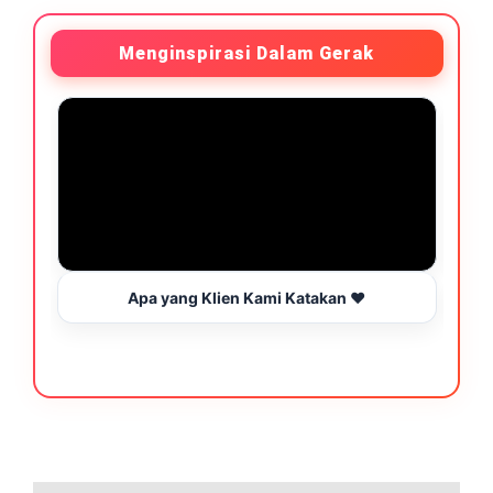
Menginspirasi Dalam Gerak
Apa yang Klien Kami Katakan ❤️
B