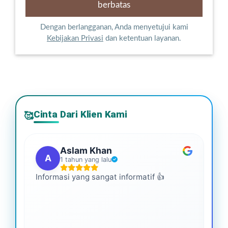
Dengan berlangganan, Anda menyetujui kami
Kebijakan Privasi
dan ketentuan layanan.
Cinta Dari Klien Kami
🥰
Aslam Khan
A
1 tahun yang lalu
Informasi yang sangat informatif 👍
Ini
An
leb
ba