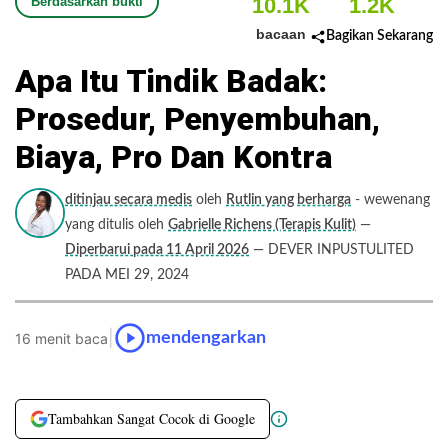
10.1K
1.2K
Berdasarkan bukti
bacaan
Bagikan Sekarang
Apa Itu Tindik Badak:
Prosedur, Penyembuhan,
Biaya, Pro Dan Kontra
ditinjau secara medis
oleh
Rutlin yang berharga
- wewenang
yang ditulis oleh
Gabrielle Richens (Terapis Kulit)
—
Diperbarui pada 11 April 2026
— DEVER INPUSTULITED
PADA MEI 29, 2024
|
mendengarkan
16 menit baca
Tambahkan Sangat Cocok di Google