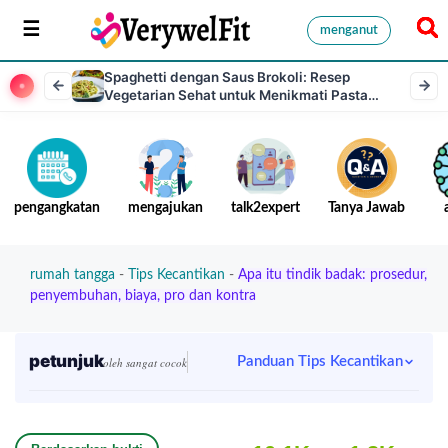
menganut
Spaghetti dengan Saus Brokoli: Resep
Vegetarian Sehat untuk Menikmati Pasta
dalam Satu Pot
pengangkatan
mengajukan
talk2expert
Tanya Jawab
rumah tangga
-
Tips Kecantikan
-
Apa itu tindik badak: prosedur,
penyembuhan, biaya, pro dan kontra
petunjuk
Panduan Tips Kecantikan
oleh sangat cocok