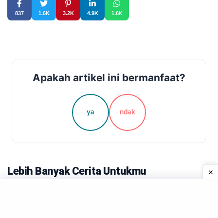
837
1.6K
3.2K
4.9K
1.6K
Apakah artikel ini bermanfaat?
ya
ndak
Lebih Banyak Cerita Untukmu