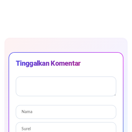
Tinggalkan Komentar