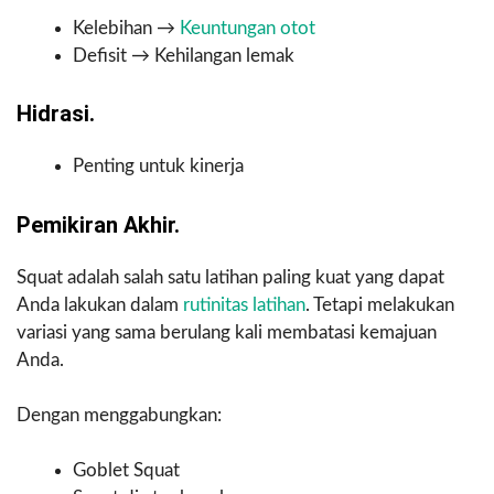
Kelebihan →
Keuntungan otot
Defisit → Kehilangan lemak
Hidrasi.
Penting untuk kinerja
Pemikiran Akhir.
Squat adalah salah satu latihan paling kuat yang dapat
Anda lakukan dalam
rutinitas latihan
. Tetapi melakukan
variasi yang sama berulang kali membatasi kemajuan
Anda.
Dengan menggabungkan:
Goblet Squat