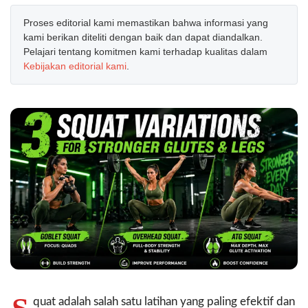
Proses editorial kami memastikan bahwa informasi yang
kami berikan diteliti dengan baik dan dapat diandalkan.
Pelajari tentang komitmen kami terhadap kualitas dalam
Kebijakan editorial kami
.
quat adalah salah satu latihan yang paling efektif dan