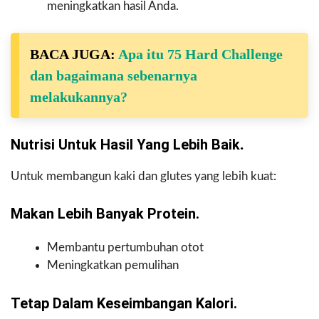
meningkatkan hasil Anda.
BACA JUGA:
Apa itu 75 Hard Challenge
dan bagaimana sebenarnya
melakukannya?
Nutrisi Untuk Hasil Yang Lebih Baik
.
Untuk membangun kaki dan glutes yang lebih kuat:
Makan Lebih Banyak Protein.
Membantu pertumbuhan otot
Meningkatkan pemulihan
Tetap Dalam Keseimbangan Kalori.