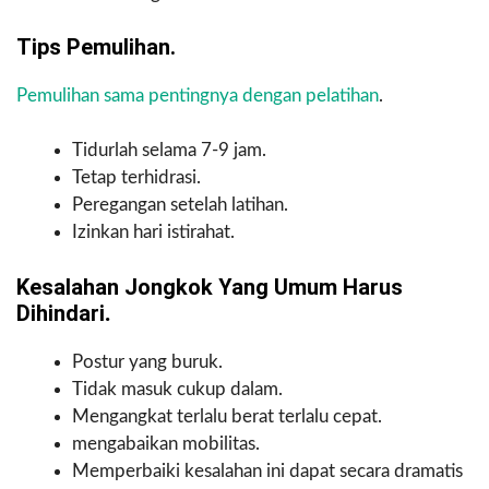
Tips Pemulihan.
Pemulihan sama pentingnya dengan pelatihan
.
Tidurlah selama 7-9 jam.
Tetap terhidrasi.
Peregangan setelah latihan.
Izinkan hari istirahat.
Kesalahan Jongkok Yang Umum Harus
Dihindari
.
Postur yang buruk.
Tidak masuk cukup dalam.
Mengangkat terlalu berat terlalu cepat.
mengabaikan mobilitas.
Memperbaiki kesalahan ini dapat secara dramatis