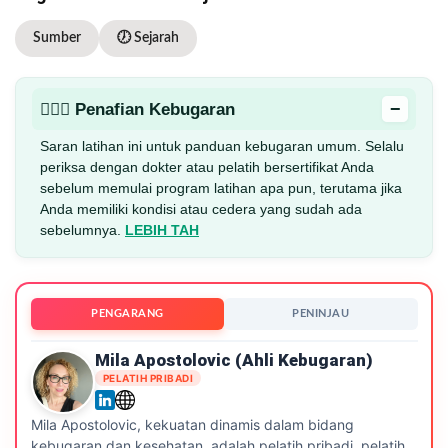
Sumber
🕖 Sejarah
−
🏋🏻‍♂️ Penafian Kebugaran
Saran latihan ini untuk panduan kebugaran umum. Selalu
periksa dengan dokter atau pelatih bersertifikat Anda
sebelum memulai program latihan apa pun, terutama jika
Anda memiliki kondisi atau cedera yang sudah ada
sebelumnya.
LEBIH TAH
PENGARANG
PENINJAU
Mila Apostolovic (ahli Kebugaran)
PELATIH PRIBADI
Mila Apostolovic, kekuatan dinamis dalam bidang
kebugaran dan kesehatan, adalah pelatih pribadi, pelatih