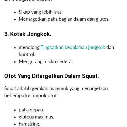
Sikap yang lebih luas.
Menargetkan paha bagian dalam dan glutes.
3. Kotak Jongkok.
menolong
Tingkatkan kedalaman jongkok
dan
kontrol.
Mengurangi risiko cedera.
Otot Yang Ditargetkan Dalam Squat.
Squat adalah gerakan majemuk yang menargetkan
beberapa kelompok otot:
paha depan.
gluteus maximus.
hamstring.