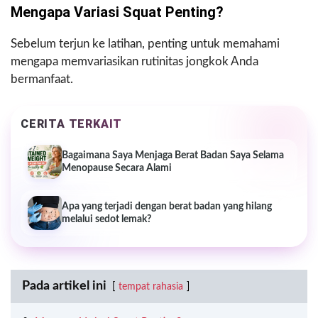
Mengapa Variasi Squat Penting?
Sebelum terjun ke latihan, penting untuk memahami
mengapa memvariasikan rutinitas jongkok Anda
bermanfaat.
CERITA TERKAIT
Bagaimana Saya Menjaga Berat Badan Saya Selama
Menopause Secara Alami
Apa yang terjadi dengan berat badan yang hilang
melalui sedot lemak?
Pada artikel ini
tempat rahasia