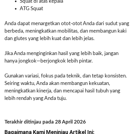
Squat di atas kepala
ATG Squat
Anda dapat menargetkan otot-otot Anda dari sudut yang
berbeda, meningkatkan mobilitas, dan membangun kaki
dan glutes yang lebih kuat dan lebih jelas.
Jika Anda menginginkan hasil yang lebih baik, jangan
hanya jongkok—berjongkok lebih pintar.
Gunakan variasi, fokus pada teknik, dan tetap konsisten.
Seiring waktu, Anda akan membangun kekuatan,
meningkatkan kinerja, dan mencapai hasil tubuh yang
lebih rendah yang Anda tuju.
Terakhir ditinjau pada 28 April 2026
Bagaimana Kami Meninjau Artikel Ini: