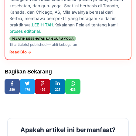
kesehatan, dan guru yoga. Saat ini berbasis di Toronto,
Kanada, dan Chicago, AS, Mila awalnya berasal dari
Serbia, membawa perspektif yang beragam ke dalam
praktiknya.
LEBIH TAH
.Kekalahan Pelajari tentang kami
proses editorial.
PELATIH KESEHATAN DAN GURU YOGA
15 article(s) published
—
ahli kebugaran
Read Bio →
Bagikan Sekarang
280
479
499
227
436
Apakah artikel ini bermanfaat?