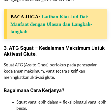
BACA JUGA:
Latihan Kiat Jud Dai:
Manfaat dengan Ulasan dan Langkah-
langkah
3. ATG Squat – Kedalaman Maksimum Untuk
Aktivasi Glute.
Squat ATG (Ass to Grass) berfokus pada pencapaian
kedalaman maksimum, yang secara signifikan
meningkatkan aktivasi glute.
Bagaimana Cara Kerjanya?
Squat yang lebih dalam = fleksi pinggul yang lebih
besar.