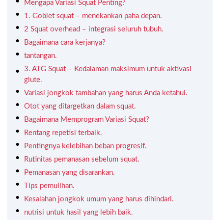
Mengapa Variasi Squat Penting?
1. Goblet squat – menekankan paha depan.
2 Squat overhead – integrasi seluruh tubuh.
Bagaimana cara kerjanya?
tantangan.
3. ATG Squat – Kedalaman maksimum untuk aktivasi
glute.
Variasi jongkok tambahan yang harus Anda ketahui.
Otot yang ditargetkan dalam squat.
Bagaimana Memprogram Variasi Squat?
Rentang repetisi terbaik.
Pentingnya kelebihan beban progresif.
Rutinitas pemanasan sebelum squat.
Pemanasan yang disarankan.
Tips pemulihan.
Kesalahan jongkok umum yang harus dihindari.
nutrisi untuk hasil yang lebih baik.