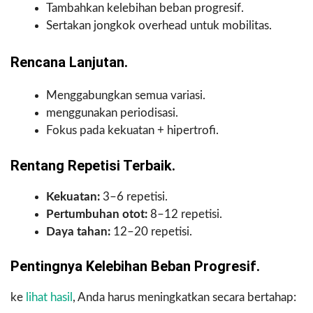
Tambahkan kelebihan beban progresif.
Sertakan jongkok overhead untuk mobilitas.
Rencana Lanjutan.
Menggabungkan semua variasi.
menggunakan periodisasi.
Fokus pada kekuatan + hipertrofi.
Rentang Repetisi Terbaik.
Kekuatan:
3–6 repetisi.
Pertumbuhan otot:
8–12 repetisi.
Daya tahan:
12–20 repetisi.
Pentingnya Kelebihan Beban Progresif.
ke
lihat hasil
, Anda harus meningkatkan secara bertahap: