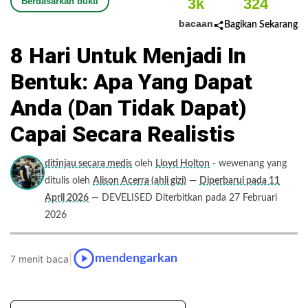
3k
324
Berdasarkan bukti
bacaan
Bagikan Sekarang
8 Hari Untuk Menjadi In
Bentuk: Apa Yang Dapat
Anda (dan Tidak Dapat)
Capai Secara Realistis
ditinjau secara medis
oleh
Lloyd Holton
- wewenang yang
ditulis oleh
Alison Acerra (ahli gizi)
—
Diperbarui pada 11
April 2026
— DEVELISED Diterbitkan pada 27 Februari
2026
|
mendengarkan
7 menit baca