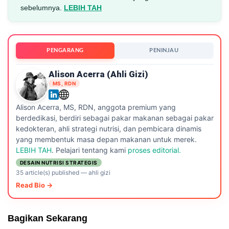
sebelumnya.
LEBIH TAH
PENGARANG
PENINJAU
Alison Acerra (ahli Gizi)
MS, RDN
Alison Acerra, MS, RDN, anggota premium yang
berdedikasi, berdiri sebagai pakar makanan sebagai pakar
kedokteran, ahli strategi nutrisi, dan pembicara dinamis
yang membentuk masa depan makanan untuk merek.
LEBIH TAH
. Pelajari tentang kami
proses editorial.
DESAIN NUTRISI STRATEGIS
35 article(s) published
—
ahli gizi
Read Bio →
Bagikan Sekarang