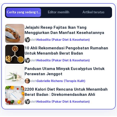
Cerita yang sedang tren
Editor memilih
Artikel teratas
Jelajahi Resep Fajitas Ikan Yang
Menggiurkan Dan Manfaat Kesehatannya
oleh
Nebadita (Pakar Diet & Kesehatan)
10 Ahli Rekomendasi Pengobatan Rumahan
Untuk Menambah Berat Badan
oleh
Nebadita (Pakar Diet & Kesehatan)
Panduan Utama Minyak Eucalyptus Untuk
Perawatan Jenggot
oleh
Gabrielle Richens (Terapis Kulit)
2200 Kalori Diet Rencana Untuk Menambah
Berat Badan : Direkomendasikan Ahli
oleh
Nebadita (Pakar Diet & Kesehatan)