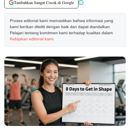
Tambahkan Sangat Cocok di Google
Proses editorial kami memastikan bahwa informasi yang
kami berikan diteliti dengan baik dan dapat diandalkan.
Pelajari tentang komitmen kami terhadap kualitas dalam
Kebijakan editorial kami
.