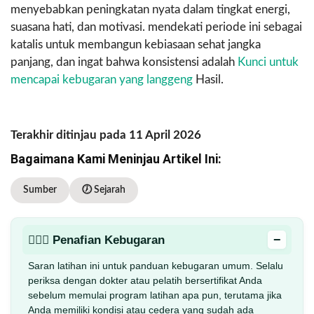
menyebabkan peningkatan nyata dalam tingkat energi,
suasana hati, dan motivasi. mendekati periode ini sebagai
katalis untuk membangun kebiasaan sehat jangka
panjang, dan ingat bahwa konsistensi adalah
Kunci untuk
mencapai kebugaran yang langgeng
Hasil.
Terakhir ditinjau pada 11 April 2026
Bagaimana Kami Meninjau Artikel Ini:
Sumber
🕖 Sejarah
−
🏋🏻‍♂️ Penafian Kebugaran
Saran latihan ini untuk panduan kebugaran umum. Selalu
periksa dengan dokter atau pelatih bersertifikat Anda
sebelum memulai program latihan apa pun, terutama jika
Anda memiliki kondisi atau cedera yang sudah ada