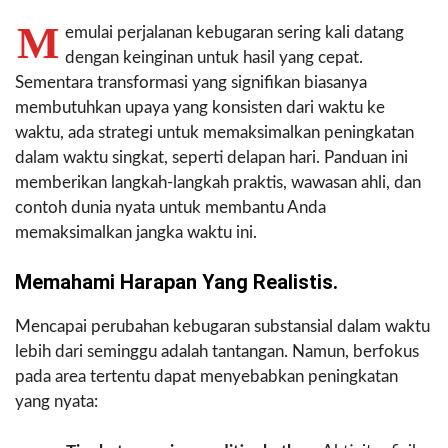
M
emulai perjalanan kebugaran sering kali datang
dengan keinginan untuk hasil yang cepat.
Sementara transformasi yang signifikan biasanya
membutuhkan upaya yang konsisten dari waktu ke
waktu, ada strategi untuk memaksimalkan peningkatan
dalam waktu singkat, seperti delapan hari. Panduan ini
memberikan langkah-langkah praktis, wawasan ahli, dan
contoh dunia nyata untuk membantu Anda
memaksimalkan jangka waktu ini.
Memahami Harapan Yang Realistis.
Mencapai perubahan kebugaran substansial dalam waktu
lebih dari seminggu adalah tantangan. Namun, berfokus
pada area tertentu dapat menyebabkan peningkatan
yang nyata: