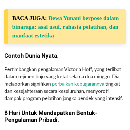
BACA JUGA:
Dewa Yunani berpose dalam
binaraga: asal usul, rahasia pelatihan, dan
manfaat estetika
Contoh Dunia Nyata.
Pertimbangkan pengalaman Victoria Hoff, yang terlibat
dalam rejimen tinju yang ketat selama dua minggu. Dia
melaporkan signifikan
perbaikan kebugarannya
tingkat
dan kesejahteraan secara keseluruhan, menyoroti
dampak program pelatihan jangka pendek yang intensif.
8 Hari Untuk Mendapatkan Bentuk-
Pengalaman Pribadi.