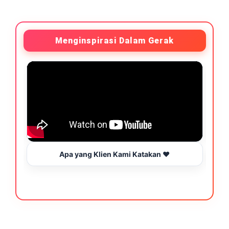
Menginspirasi Dalam Gerak
Apa yang Klien Kami Katakan ❤️
B