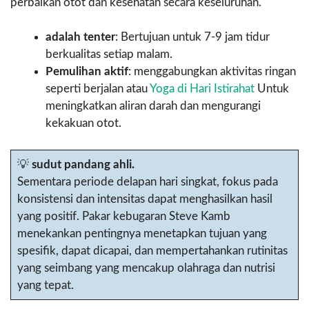
perbaikan otot dan kesehatan secara keseluruhan.
adalah tenter
: Bertujuan untuk 7-9 jam tidur
berkualitas setiap malam.
Pemulihan aktif
: menggabungkan aktivitas ringan
seperti berjalan atau
Yoga di Hari Istirahat
Untuk
meningkatkan aliran darah dan mengurangi
kekakuan otot.
💡
sudut pandang ahli.
Sementara periode delapan hari singkat, fokus pada
konsistensi dan intensitas dapat menghasilkan hasil
yang positif. Pakar kebugaran Steve Kamb
menekankan pentingnya menetapkan tujuan yang
spesifik, dapat dicapai, dan mempertahankan rutinitas
yang seimbang yang mencakup olahraga dan nutrisi
yang tepat.