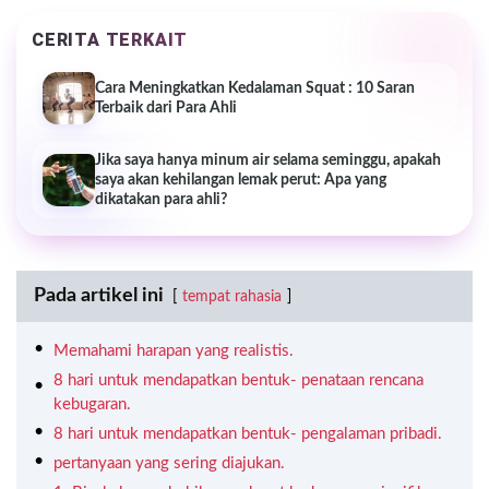
CERITA TERKAIT
Cara Meningkatkan Kedalaman Squat : 10 Saran
Terbaik dari Para Ahli
Jika saya hanya minum air selama seminggu, apakah
saya akan kehilangan lemak perut: Apa yang
dikatakan para ahli?
Pada artikel ini
tempat rahasia
Memahami harapan yang realistis.
8 hari untuk mendapatkan bentuk- penataan rencana
kebugaran.
8 hari untuk mendapatkan bentuk- pengalaman pribadi.
pertanyaan yang sering diajukan.