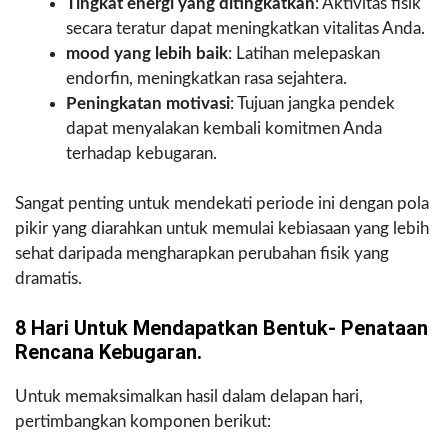
Tingkat energi yang ditingkatkan
: Aktivitas fisik
secara teratur dapat meningkatkan vitalitas Anda.
mood yang lebih baik
: Latihan melepaskan
endorfin, meningkatkan rasa sejahtera.
Peningkatan motivasi
: Tujuan jangka pendek
dapat menyalakan kembali komitmen Anda
terhadap kebugaran.
Sangat penting untuk mendekati periode ini dengan pola
pikir yang diarahkan untuk memulai kebiasaan yang lebih
sehat daripada mengharapkan perubahan fisik yang
dramatis.
8 Hari Untuk Mendapatkan Bentuk- Penataan
Rencana Kebugaran.
Untuk memaksimalkan hasil dalam delapan hari,
pertimbangkan komponen berikut: