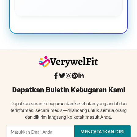
ba
Dapatkan Buletin Kebugaran Kami
Dapatkan saran kebugaran dan kesehatan yang andal dan
terinformasi secara medis—dirancang untuk semua orang
dan dikirim langsung ke kotak masuk Anda.
MENCATATKAN DIRI