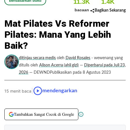
11.3K
1.4K
Berdasarkan bukti
bacaan
Bagikan Sekarang
Mat Pilates Vs Reformer
Pilates: Mana Yang Lebih
Baik?
ditinjau secara medis
oleh
David Rosales
- wewenang yang
ditulis oleh
Alison Acerra (ahli gizi)
—
Diperbarui pada Juli 23,
2026
— DEWNDPublikasikan pada 8 Agustus 2023
|
mendengarkan
15 menit baca
Tambahkan Sangat Cocok di Google