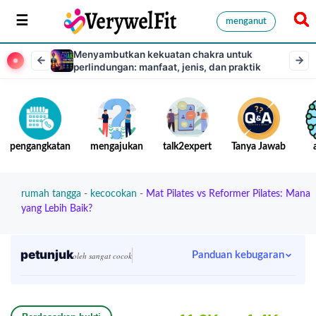
menganut
Menyambutkan kekuatan chakra untuk
perlindungan: manfaat, jenis, dan praktik
pengangkatan
mengajukan
talk2expert
Tanya Jawab
rumah tangga
-
kecocokan
-
Mat Pilates vs Reformer Pilates: Mana
yang Lebih Baik?
petunjuk
Panduan kebugaran
oleh sangat cocok