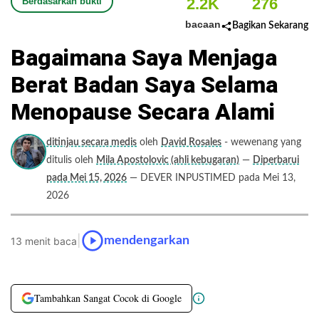
2.2K
276
Berdasarkan bukti
bacaan
Bagikan Sekarang
Bagaimana Saya Menjaga
Berat Badan Saya Selama
Menopause Secara Alami
ditinjau secara medis
oleh
David Rosales
- wewenang yang
ditulis oleh
Mila Apostolovic (ahli kebugaran)
—
Diperbarui
pada Mei 15, 2026
— DEVER INPUSTIMED pada Mei 13,
2026
|
mendengarkan
13 menit baca
Tambahkan Sangat Cocok di Google