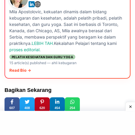
Mila Apostolovic, kekuatan dinamis dalam bidang
kebugaran dan kesehatan, adalah pelatih pribadi, pelatih
kesehatan, dan guru yoga. Saat ini berbasis di Toronto,
Kanada, dan Chicago, AS, Mila awalnya berasal dari
Serbia, membawa perspektif yang beragam ke dalam
praktiknya.
LEBIH TAH
.Kekalahan Pelajari tentang kami
proses editorial.
PELATIH KESEHATAN DAN GURU YOGA
15 article(s) published
—
ahli kebugaran
Read Bio →
Bagikan Sekarang
607
408
620
454
254