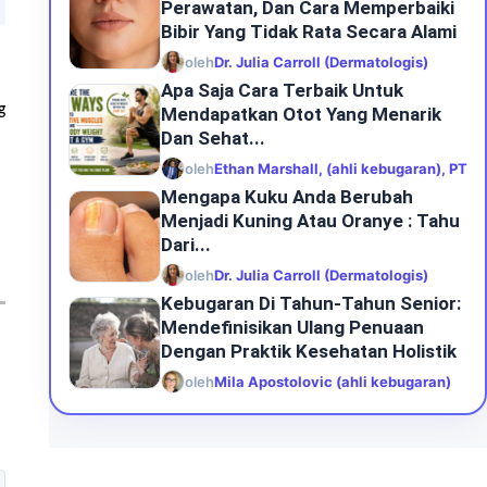
Perawatan, Dan Cara Memperbaiki
Bibir Yang Tidak Rata Secara Alami
oleh
Dr. Julia Carroll (Dermatologis)
Apa Saja Cara Terbaik Untuk
g
Mendapatkan Otot Yang Menarik
Dan Sehat...
oleh
Ethan Marshall, (ahli kebugaran), PT
Mengapa Kuku Anda Berubah
Menjadi Kuning Atau Oranye : Tahu
Dari...
oleh
Dr. Julia Carroll (Dermatologis)
Kebugaran Di Tahun-Tahun Senior:
Mendefinisikan Ulang Penuaan
Dengan Praktik Kesehatan Holistik
oleh
Mila Apostolovic (ahli kebugaran)