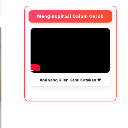
Menginspirasi Dalam Gerak
Apa yang Klien Kami Katakan ❤️
Be