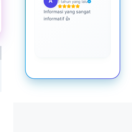
A
G
1 tahun yang lalu
Informasi yang sangat
Ini s
informatif 👍
semua
memp
lebih
keseh