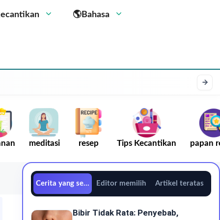
kecantikan
🌎Bahasa
anan
meditasi
resep
Tips Kecantikan
papan r
Cerita yang sedang tren
Editor memilih
Artikel teratas
Bibir Tidak Rata: Penyebab,