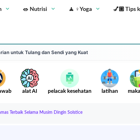
n
🥗 Nutrisi
🧘 ‍♀️Yoga
💅🏼 Tips 
ian untuk Tulang dan Sendi yang Kuat
Jawab
alat AI
pelacak kesehatan
latihan
mak
as Terbaik Selama Musim Dingin Solstice