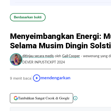
Berdasarkan bukti
Menyeimbangkan Energi: M
Selama Musim Dingin Solst
ditinjau secara medis
oleh
Gail Cooper
- wewenang yang dit
DEVER INPUSTICKPT 2024
|
mendengarkan
9 menit baca
Tambahkan Sangat Cocok di Google