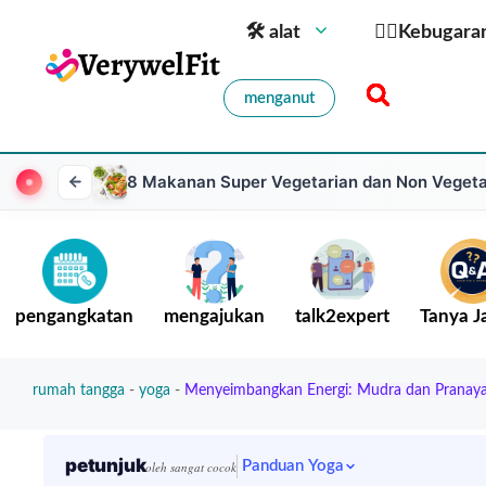
🛠 alat
🏋️‍♀️Kebugara
menganut
8 Makanan Super Vegetarian dan Non Vegetar
pengangkatan
mengajukan
talk2expert
Tanya 
rumah tangga
-
yoga
-
Menyeimbangkan Energi: Mudra dan Pranayam
petunjuk
Panduan Yoga
oleh sangat cocok