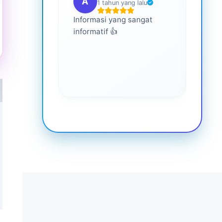
A
G
1 tahun yang lalu
Informasi yang sangat
Ini s
informatif 👍
semua
memp
lebih
keseh