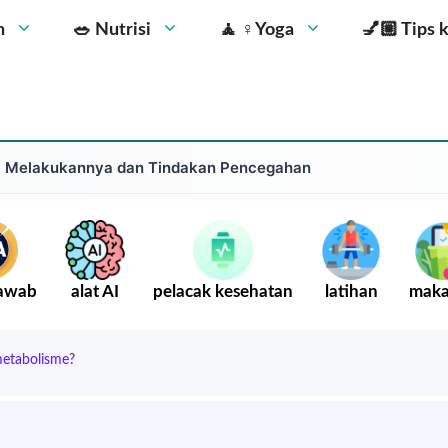
n
🥗 Nutrisi
🧘 ‍♀️Yoga
💅🏼 Tips 
ra Melakukannya dan Tindakan Pencegahan
Jawab
alat AI
pelacak kesehatan
latihan
mak
etabolisme?