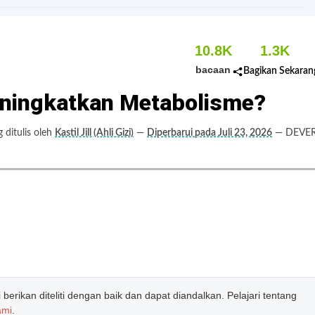
10.8K
1.3K
bacaan
Bagikan Sekaran
ningkatkan Metabolisme?
ditulis oleh
Kastil Jill (Ahli Gizi)
—
Diperbarui pada Juli 23, 2026
— DEVE
erikan diteliti dengan baik dan dapat diandalkan. Pelajari tentang
ami
.