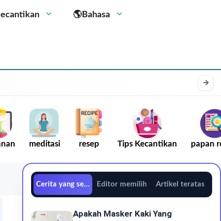
kecantikan
🌎Bahasa
anan
meditasi
resep
Tips Kecantikan
papan r
Cerita yang sedang tren
Editor memilih
Artikel teratas
Apakah Masker Kaki Yang