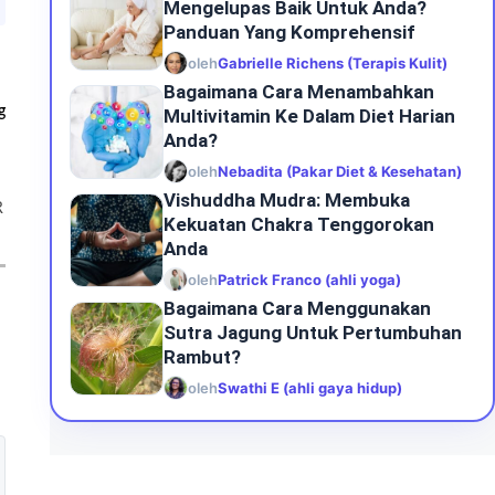
Mengelupas Baik Untuk Anda?
Panduan Yang Komprehensif
oleh
Gabrielle Richens (Terapis Kulit)
Bagaimana Cara Menambahkan
g
Multivitamin Ke Dalam Diet Harian
Anda?
oleh
Nebadita (Pakar Diet & Kesehatan)
Vishuddha Mudra: Membuka
R
Kekuatan Chakra Tenggorokan
Anda
oleh
Patrick Franco (ahli yoga)
Bagaimana Cara Menggunakan
Sutra Jagung Untuk Pertumbuhan
Rambut?
oleh
Swathi E (ahli gaya hidup)