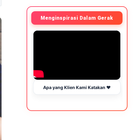
Menginspirasi Dalam Gerak
Apa yang Klien Kami Katakan ❤️
Be