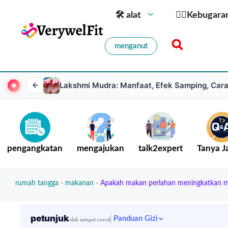
🛠 alat
🏋️‍♀️Kebugara
menganut
Lakshmi Mudra: Manfaat, Efek Samping, Ca
pengangkatan
mengajukan
talk2expert
Tanya 
rumah tangga
-
makanan
-
Apakah makan perlahan meningkatkan m
petunjuk
Panduan Gizi
oleh sangat cocok