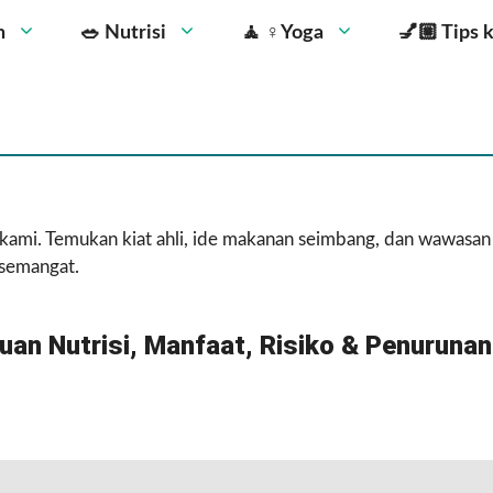
n
🥗 Nutrisi
🧘 ‍♀️Yoga
💅🏼 Tips 
si kami. Temukan kiat ahli, ide makanan seimbang, dan wawasan
rsemangat.
an Nutrisi, Manfaat, Risiko & Penurunan