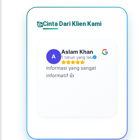
Cinta Dari Klien Kami
🥰
Aslam Khan
A
G
1 tahun yang lalu
Informasi yang sangat
Ini s
informatif 👍
semua
memp
lebih
keseh