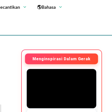
kecantikan
🌎Bahasa
Menginspirasi Dalam Gerak