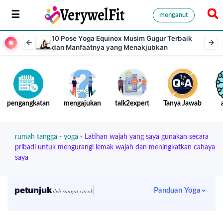
menganut
10 Pose Yoga Equinox Musim Gugur Terbaik
dan Manfaatnya yang Menakjubkan
pengangkatan
mengajukan
talk2expert
Tanya Jawab
rumah tangga
-
yoga
-
Latihan wajah yang saya gunakan secara
pribadi untuk mengurangi lemak wajah dan meningkatkan cahaya
saya
petunjuk
Panduan Yoga
oleh sangat cocok