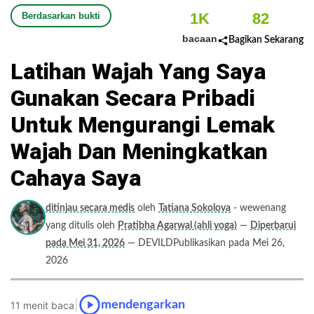
1K
82
Berdasarkan bukti
bacaan
Bagikan Sekarang
Latihan Wajah Yang Saya
Gunakan Secara Pribadi
Untuk Mengurangi Lemak
Wajah Dan Meningkatkan
Cahaya Saya
ditinjau secara medis
oleh
Tatiana Sokolova
- wewenang
yang ditulis oleh
Pratibha Agarwal (ahli yoga)
—
Diperbarui
pada Mei 31, 2026
— DEVILDPublikasikan pada Mei 26,
2026
|
mendengarkan
11 menit baca