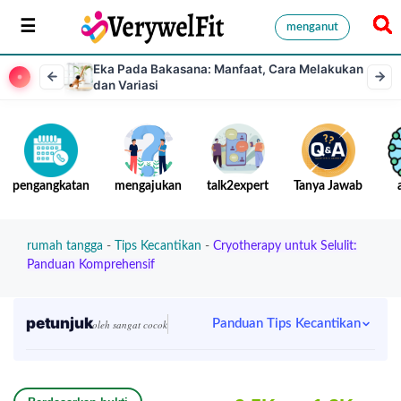
menganut
Eka Pada Bakasana: Manfaat, Cara Melakukan
dan Variasi
pengangkatan
mengajukan
talk2expert
Tanya Jawab
rumah tangga
-
Tips Kecantikan
-
Cryotherapy untuk Selulit:
Panduan Komprehensif
petunjuk
Panduan Tips Kecantikan
oleh sangat cocok