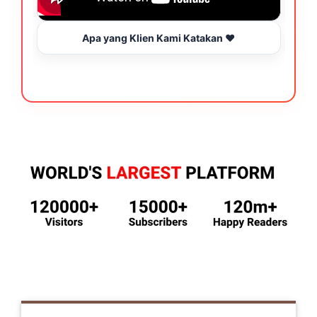
Apa yang Klien Kami Katakan ❤️
B