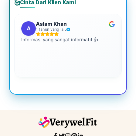
Cinta Dari Klien Kami
🥰
Aslam Khan
A
1 tahun yang lalu
Informasi yang sangat informatif 👍
Ini
An
leb
ba