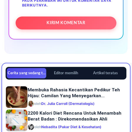
PADA PERAMBAN INI UNTUK KOMENTAR SAYA
BERIKUTNYA.
Cerita yang sedang tren
Editor memilih
Artikel teratas
Membuka Rahasia Kecantikan Pedikur Teh
Hijau: Camilan Yang Menyegarkan...
oleh
Dr. Julia Carroll (Dermatologis)
2200 Kalori Diet Rencana Untuk Menambah
Berat Badan : Direkomendasikan Ahli
oleh
Nebadita (Pakar Diet & Kesehatan)