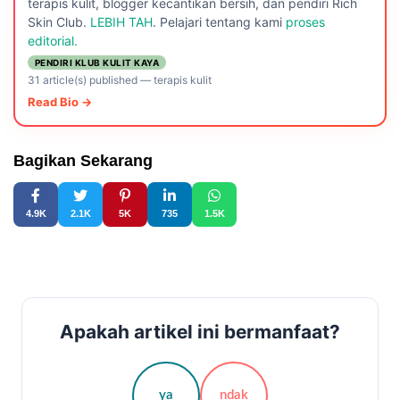
terapis kulit, blogger kecantikan bersih, dan pendiri Rich
Skin Club.
LEBIH TAH
. Pelajari tentang kami
proses
editorial.
PENDIRI KLUB KULIT KAYA
31 article(s) published
—
terapis kulit
Read Bio →
Bagikan Sekarang
4.9K
2.1K
5K
735
1.5K
Apakah artikel ini bermanfaat?
ya
ndak