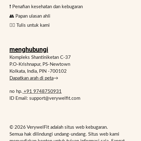
❗ Penafian kesehatan dan kebugaran
👥 Papan ulasan ahli
✍🏻 Tulis untuk kami
menghubungi
Kompleks Shantiniketan C-37
P.O-Krishnapur, PS-Newtown
Kolkata, India, PIN -700102
Dapatkan arah di peta
→
no hp.
+91 9748750931
ID Email: support@verywelfit.com
© 2026 VerywelFit adalah situs web kebugaran.
Semua hak dilindungi undang-undang. Situs web kami