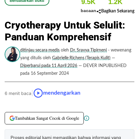
9.5K
1.2K
Berdasarkan bukti
bacaan
Bagikan Sekarang
Cryotherapy Untuk Selulit:
Panduan Komprehensif
ditinjau secara medis
oleh
Dr. Sravya Tipirneni
- wewenang
yang ditulis oleh
Gabrielle Richens (Terapis Kulit)
—
Diperbarui pada 11 April 2026
— DEVER INPUBLISHED
pada 16 September 2024
|
mendengarkan
6 menit baca
Tambahkan Sangat Cocok di Google
Proses editorial kami memastikan bahwa informasi yang