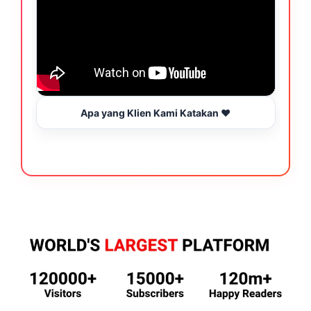
Apa yang Klien Kami Katakan ❤️
B