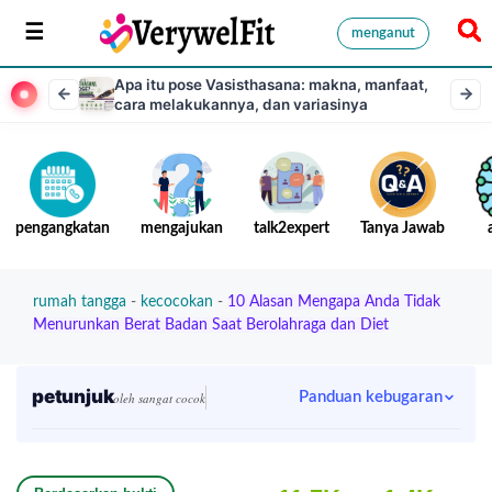
menganut
Apa itu pose Vasisthasana: makna, manfaat,
cara melakukannya, dan variasinya
pengangkatan
mengajukan
talk2expert
Tanya Jawab
rumah tangga
-
kecocokan
-
10 Alasan Mengapa Anda Tidak
Menurunkan Berat Badan Saat Berolahraga dan Diet
petunjuk
Panduan kebugaran
oleh sangat cocok