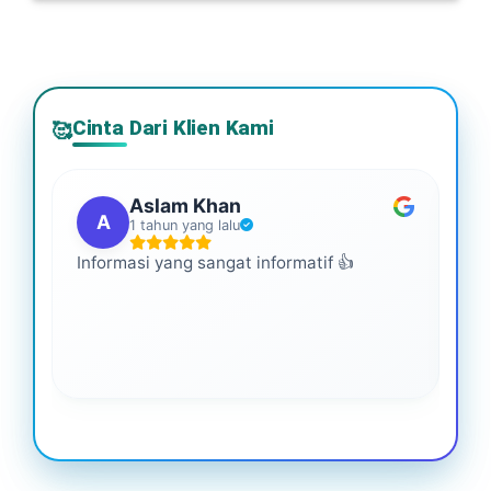
Cinta Dari Klien Kami
🥰
Aslam Khan
A
1 tahun yang lalu
Informasi yang sangat informatif 👍
Ini
An
leb
ba