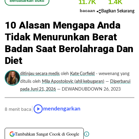
11.7K
1.4K
Berdasarkan bukti
bacaan
Bagikan Sekarang
10 Alasan Mengapa Anda
Tidak Menurunkan Berat
Badan Saat Berolahraga Dan
Diet
ditinjau secara medis
oleh
Kate Corfield
- wewenang yang
ditulis oleh
Mila Apostolovic (ahli kebugaran)
—
Diperbarui
pada Juni 21, 2026
— DEWANDUBDOWN 26, 2023
|
mendengarkan
8 menit baca
Tambahkan Sangat Cocok di Google