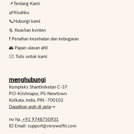
📌Tentang Kami
🌿Kisahku
📞Hubungi kami
📃 Keaslian konten
❗ Penafian kesehatan dan kebugaran
👥 Papan ulasan ahli
✍🏻 Tulis untuk kami
menghubungi
Kompleks Shantiniketan C-37
P.O-Krishnapur, PS-Newtown
Kolkata, India, PIN -700102
Dapatkan arah di peta
→
no hp.
+91 9748750931
ID Email: support@verywelfit.com