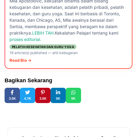
Mila Apostolovic, kekuatan dinamis dalam bidang
kebugaran dan kesehatan, adalah pelatih pribadi, pelatih
kesehatan, dan guru yoga. Saat ini berbasis di Toronto,
Kanada, dan Chicago, AS, Mila awalnya berasal dari
Serbia, membawa perspektif yang beragam ke dalam
praktiknya.
LEBIH TAH
.Kekalahan Pelajari tentang kami
proses editorial.
PELATIH KESEHATAN DAN GURU YOGA
16 article(s) published
—
ahli kebugaran
Read Bio →
Bagikan Sekarang
3.5K
4.7K
3.5K
5K
5K