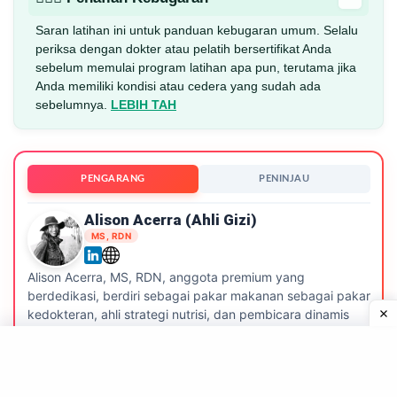
Saran latihan ini untuk panduan kebugaran umum. Selalu
periksa dengan dokter atau pelatih bersertifikat Anda
sebelum memulai program latihan apa pun, terutama jika
Anda memiliki kondisi atau cedera yang sudah ada
sebelumnya.
LEBIH TAH
PENGARANG
PENINJAU
Alison Acerra (ahli Gizi)
MS, RDN
Alison Acerra, MS, RDN, anggota premium yang
berdedikasi, berdiri sebagai pakar makanan sebagai pakar
kedokteran, ahli strategi nutrisi, dan pembicara dinamis
yang membentuk masa depan makanan untuk merek.
LEBIH TAH
. Pelajari tentang kami
proses editorial.
DESAIN NUTRISI STRATEGIS
35 article(s) published
—
ahli gizi