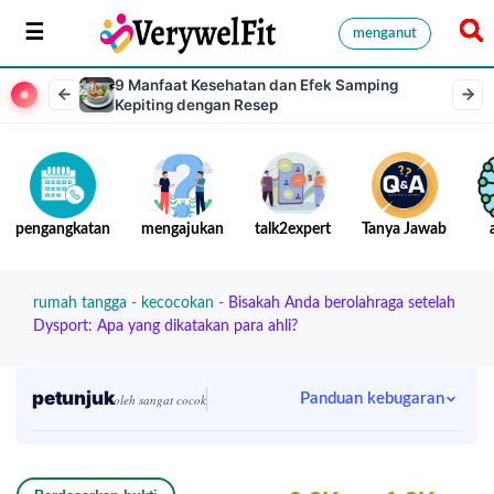
menganut
9 Manfaat Kesehatan dan Efek Samping
Kepiting dengan Resep
pengangkatan
mengajukan
talk2expert
Tanya Jawab
rumah tangga
-
kecocokan
-
Bisakah Anda berolahraga setelah
Dysport: Apa yang dikatakan para ahli?
petunjuk
Panduan kebugaran
oleh sangat cocok