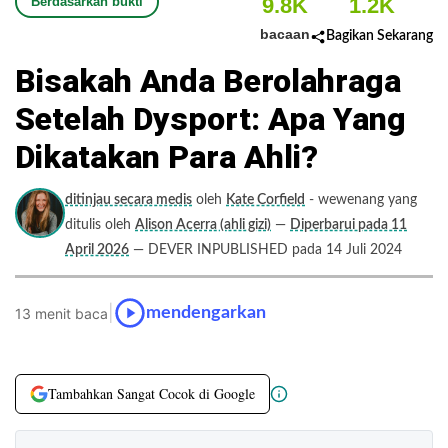
9.8K
1.2K
Berdasarkan bukti
bacaan
Bagikan Sekarang
Bisakah Anda Berolahraga
Setelah Dysport: Apa Yang
Dikatakan Para Ahli?
ditinjau secara medis
oleh
Kate Corfield
- wewenang yang
ditulis oleh
Alison Acerra (ahli gizi)
—
Diperbarui pada 11
April 2026
— DEVER INPUBLISHED pada 14 Juli 2024
|
mendengarkan
13 menit baca
Tambahkan Sangat Cocok di Google