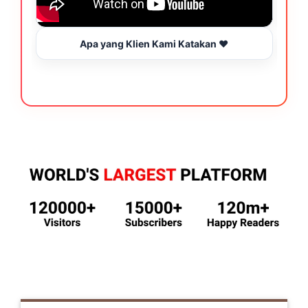
Apa yang Klien Kami Katakan ❤️
B