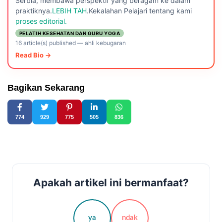
Serbia, membawa perspektif yang beragam ke dalam
praktiknya.
LEBIH TAH
.Kekalahan Pelajari tentang kami
proses editorial.
PELATIH KESEHATAN DAN GURU YOGA
16 article(s) published
—
ahli kebugaran
Read Bio →
Bagikan Sekarang
774
929
775
505
836
Apakah artikel ini bermanfaat?
ya
ndak