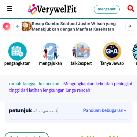
menganut
Resep Gumbo Seafood Justin Wilson yang
Menakjubkan dengan Manfaat Kesehatan
pengangkatan
mengajukan
talk2expert
Tanya Jawab
rumah tangga
-
kecocokan
-
Mengungkapkan kekuatan peningkat
tinggi dari latihan lengkungan lunge rendah
petunjuk
Panduan kebugaran
oleh sangat cocok