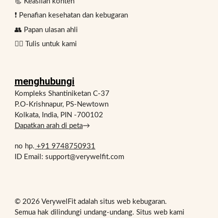
📃 Keaslian konten
❗ Penafian kesehatan dan kebugaran
👥 Papan ulasan ahli
✍🏻 Tulis untuk kami
menghubungi
Kompleks Shantiniketan C-37
P.O-Krishnapur, PS-Newtown
Kolkata, India, PIN -700102
Dapatkan arah di peta
→
no hp.
+91 9748750931
ID Email: support@verywelfit.com
© 2026 VerywelFit adalah situs web kebugaran.
Semua hak dilindungi undang-undang. Situs web kami