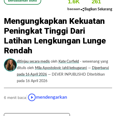
1.6K
261
Berdasarkan bukti
bacaan
Bagikan Sekarang
Mengungkapkan Kekuatan
Peningkat Tinggi Dari
Latihan Lengkungan Lunge
Rendah
ditinjau secara medis
oleh
Kate Corfield
- wewenang yang
ditulis oleh
Mila Apostolovic (ahli kebugaran)
—
Diperbarui
pada 16 April 2026
— DEVER INPUBLISHD Diterbitkan
pada 16 April 2026
|
mendengarkan
6 menit baca