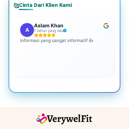
Cinta Dari Klien Kami
🥰
Aslam Khan
A
1 tahun yang lalu
Informasi yang sangat informatif 👍
Ini
An
leb
ba