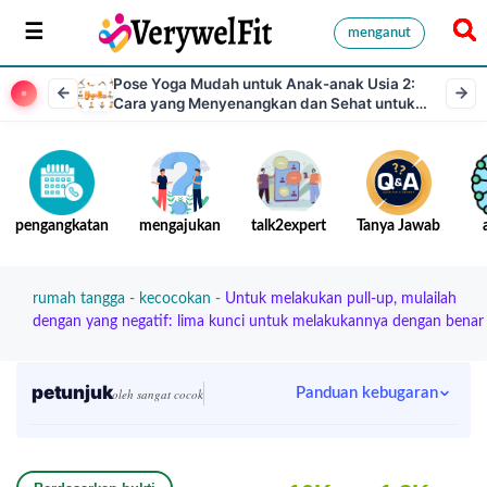
menganut
Pose Yoga Mudah untuk Anak-anak Usia 2:
Cara yang Menyenangkan dan Sehat untuk
Memperkenalkan Yoga kepada Balita
pengangkatan
mengajukan
talk2expert
Tanya Jawab
rumah tangga
-
kecocokan
-
Untuk melakukan pull-up, mulailah
dengan yang negatif: lima kunci untuk melakukannya dengan benar
petunjuk
Panduan kebugaran
oleh sangat cocok