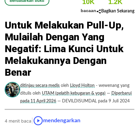
10K
1.2K
Berdasarkan bukti
bacaan
Bagikan Sekarang
Untuk Melakukan Pull-Up,
Mulailah Dengan Yang
Negatif: Lima Kunci Untuk
Melakukannya Dengan
Benar
ditinjau secara medis
oleh
Lloyd Holton
- wewenang yang
ditulis oleh
UTAM (pelatih kebugaran & yoga)
—
Diperbarui
pada 11 April 2026
— DEVILDISUMDAL pada 9 Juli 2024
|
mendengarkan
4 menit baca