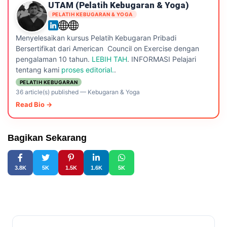
UTAM (pelatih Kebugaran & Yoga)
PELATIH KEBUGARAN & YOGA
Menyelesaikan kursus Pelatih Kebugaran Pribadi
Bersertifikat dari American Council on Exercise dengan
pengalaman 10 tahun.
LEBIH TAH
. INFORMASI Pelajari
tentang kami
proses editorial.
.
PELATIH KEBUGARAN
36 article(s) published
—
Kebugaran & Yoga
Read Bio →
Bagikan Sekarang
3.8K
5K
1.5K
1.6K
5K