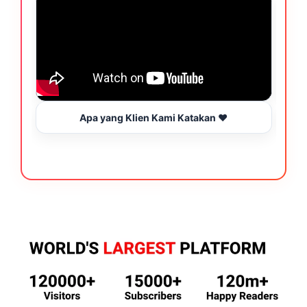
Apa yang Klien Kami Katakan ❤️
B