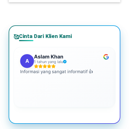
Cinta Dari Klien Kami
🥰
Aslam Khan
A
1 tahun yang lalu
Informasi yang sangat informatif 👍
Ini
An
leb
ba