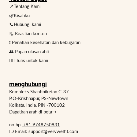
📌Tentang Kami
🌿Kisahku
📞Hubungi kami
📃 Keaslian konten
❗ Penafian kesehatan dan kebugaran
👥 Papan ulasan ahli
✍🏻 Tulis untuk kami
menghubungi
Kompleks Shantiniketan C-37
P.O-Krishnapur, PS-Newtown
Kolkata, India, PIN -700102
Dapatkan arah di peta
→
no hp.
+91 9748750931
ID Email: support@verywelfit.com