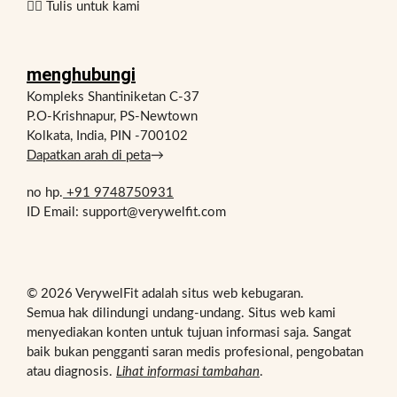
✍🏻 Tulis untuk kami
d
f
a
a
d
a
menghubungi
a
t
Kompleks Shantiniketan C-37
p
P.O-Krishnapur, PS-Newtown
a
Kolkata, India, PIN -700102
t
Dapatkan arah di peta
→
m
e
no hp.
+91 9748750931
m
ID Email: support@verywelfit.com
p
e
r
o
© 2026 VerywelFit adalah situs web kebugaran.
l
Semua hak dilindungi undang-undang. Situs web kami
menyediakan konten untuk tujuan informasi saja. Sangat
e
baik bukan pengganti saran medis profesional, pengobatan
h
atau diagnosis.
Lihat informasi tambahan
.
p