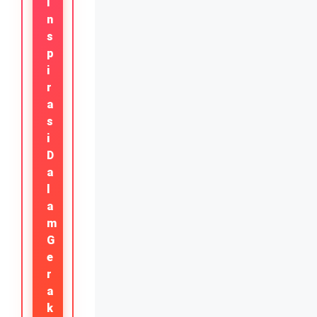
I
N
S
P
I
R
A
S
I
D
A
L
A
M
G
E
R
A
K