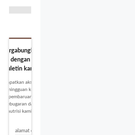
Bergabunglah
dengan
buletin kami
Dapatkan akses
mingguan ke
pembaruan
kebugaran dan
nutrisi kami!
alamat email