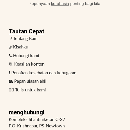
kepunyaan
kerahasia
penting bagi kita
Tautan Cepat
📌Tentang Kami
🌿Kisahku
📞Hubungi kami
📃 Keaslian konten
❗ Penafian kesehatan dan kebugaran
👥 Papan ulasan ahli
✍🏻 Tulis untuk kami
menghubungi
Kompleks Shantiniketan C-37
P.O-Krishnapur, PS-Newtown