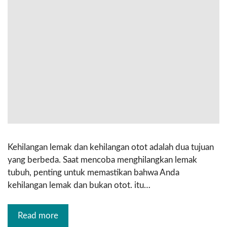
Kehilangan lemak dan kehilangan otot adalah dua tujuan
yang berbeda. Saat mencoba menghilangkan lemak
tubuh, penting untuk memastikan bahwa Anda
kehilangan lemak dan bukan otot. itu…
Read more