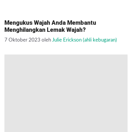
Mengukus Wajah Anda Membantu
Menghilangkan Lemak Wajah?
7 Oktober 2023
oleh
Julie Erickson (ahli kebugaran)