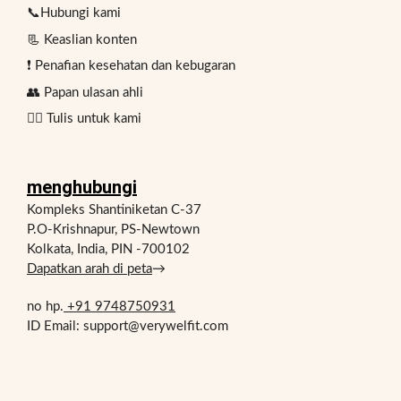
📞Hubungi kami
📃 Keaslian konten
❗ Penafian kesehatan dan kebugaran
👥 Papan ulasan ahli
✍🏻 Tulis untuk kami
menghubungi
Kompleks Shantiniketan C-37
P.O-Krishnapur, PS-Newtown
Kolkata, India, PIN -700102
Dapatkan arah di peta
→
no hp.
+91 9748750931
ID Email: support@verywelfit.com