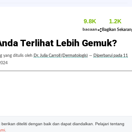
9.8K
1.2K
bacaan
Bagikan Sekaran
nda Terlihat Lebih Gemuk?
 yang ditulis oleh
Dr. Julia Carroll (Dermatologis)
—
Diperbarui pada 11
2024
erikan diteliti dengan baik dan dapat diandalkan. Pelajari tentang
ami
.