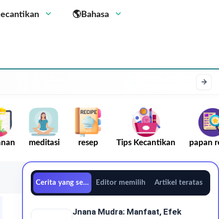
kecantikan
🌎Bahasa
anan
meditasi
resep
Tips Kecantikan
papan r
Cerita yang sedang tren
Editor memilih
Artikel teratas
Jnana Mudra: Manfaat, Efek