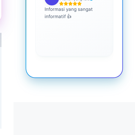
Informasi yang sangat
Ini s
informatif 👍
semua
memp
lebih
keseh