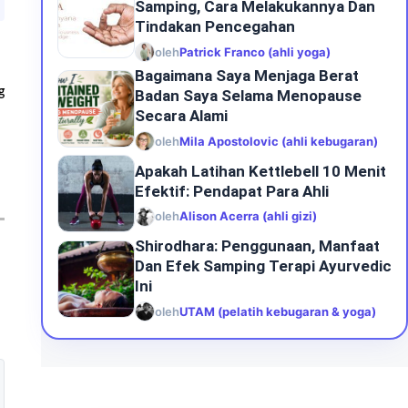
Samping, Cara Melakukannya Dan
Tindakan Pencegahan
oleh
Patrick Franco (ahli yoga)
Bagaimana Saya Menjaga Berat
g
Badan Saya Selama Menopause
Secara Alami
oleh
Mila Apostolovic (ahli kebugaran)
Apakah Latihan Kettlebell 10 Menit
Efektif: Pendapat Para Ahli
oleh
Alison Acerra (ahli gizi)
Shirodhara: Penggunaan, Manfaat
Dan Efek Samping Terapi Ayurvedic
Ini
oleh
UTAM (pelatih kebugaran & yoga)