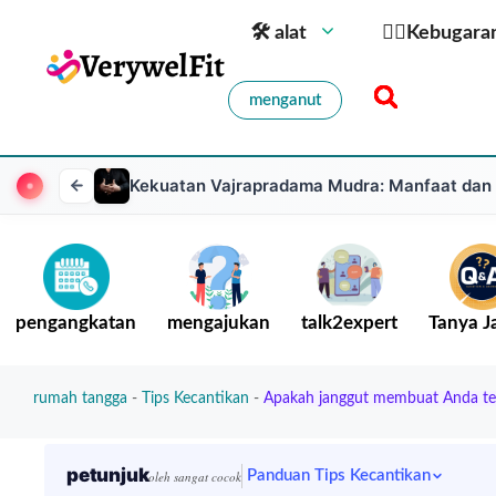
🛠 alat
🏋️‍♀️Kebugara
menganut
Kekuatan Vajrapradama Mudra: Manfaat dan
pengangkatan
mengajukan
talk2expert
Tanya 
rumah tangga
-
Tips Kecantikan
-
Apakah janggut membuat Anda ter
petunjuk
Panduan Tips Kecantikan
oleh sangat cocok