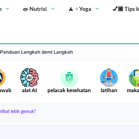
n
🥗 Nutrisi
🧘 ‍♀️Yoga
💅🏼 Tips 
 Panduan Langkah demi Langkah
Jawab
alat AI
pelacak kesehatan
latihan
mak
lihat lebih gemuk?