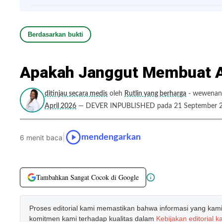
Berdasarkan bukti
Apakah Janggut Membuat A
ditinjau secara medis
oleh
Rutlin yang berharga
- wewenang
April 2026
— DEVER INPUBLISHED pada 21 September 
|
mendengarkan
6 menit baca
Tambahkan Sangat Cocok di Google
Proses editorial kami memastikan bahwa informasi yang kami b
komitmen kami terhadap kualitas dalam
Kebijakan editorial k