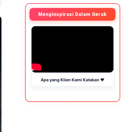
Menginspirasi Dalam Gerak
Apa yang Klien Kami Katakan ❤️
Be