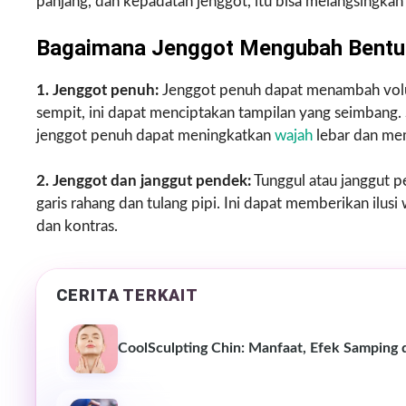
panjang, dan kepadatan jenggot, itu bisa melangsingka
Bagaimana Jenggot Mengubah Bentu
1. Jenggot penuh:
Jenggot penuh dapat menambah volu
sempit, ini dapat menciptakan tampilan yang seimbang. S
jenggot penuh dapat meningkatkan
wajah
lebar dan me
2. Jenggot dan janggut pendek:
Tunggul atau janggut 
garis rahang dan tulang pipi. Ini dapat memberikan il
dan kontras.
CERITA TERKAIT
CoolSculpting Chin: Manfaat, Efek Samping 