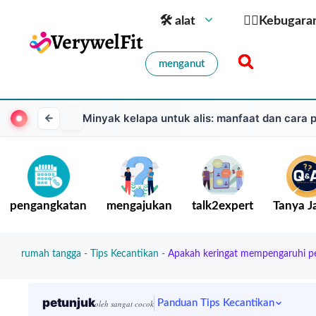
🛠 alat
🏋️‍♀️Kebugara
menganut
Minyak kelapa untuk alis: manfaat dan cara
pengangkatan
mengajukan
talk2expert
Tanya 
rumah tangga
-
Tips Kecantikan
-
Apakah keringat mempengaruhi pe
petunjuk
Panduan Tips Kecantikan
oleh sangat cocok