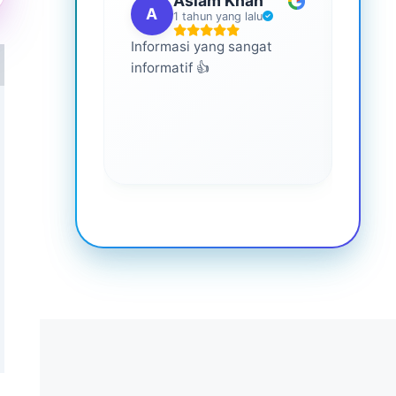
Aslam Khan
A
G
1 tahun yang lalu
Informasi yang sangat
Ini s
informatif 👍
semua
memp
lebih
keseh