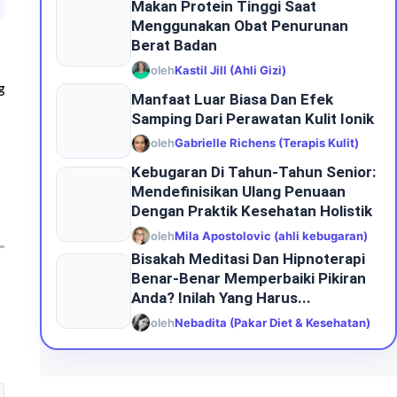
Makan Protein Tinggi Saat
Menggunakan Obat Penurunan
Berat Badan
oleh
Kastil Jill (Ahli Gizi)
g
Manfaat Luar Biasa Dan Efek
Samping Dari Perawatan Kulit Ionik
oleh
Gabrielle Richens (Terapis Kulit)
Kebugaran Di Tahun-Tahun Senior:
Mendefinisikan Ulang Penuaan
Dengan Praktik Kesehatan Holistik
oleh
Mila Apostolovic (ahli kebugaran)
Bisakah Meditasi Dan Hipnoterapi
Benar-Benar Memperbaiki Pikiran
Anda? Inilah Yang Harus...
oleh
Nebadita (Pakar Diet & Kesehatan)