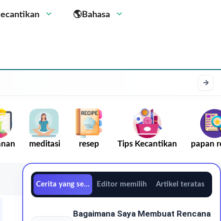
kecantikan
🌎Bahasa
anan
meditasi
resep
Tips Kecantikan
papan r
Cerita yang sedang tren
Editor memilih
Artikel teratas
Bagaimana Saya Membuat Rencana