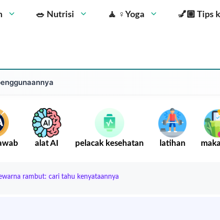
n
🥗 Nutrisi
🧘 ‍♀️Yoga
💅🏼 Tips 
 penggunaannya
Jawab
alat AI
pelacak kesehatan
latihan
mak
warna rambut: cari tahu kenyataannya