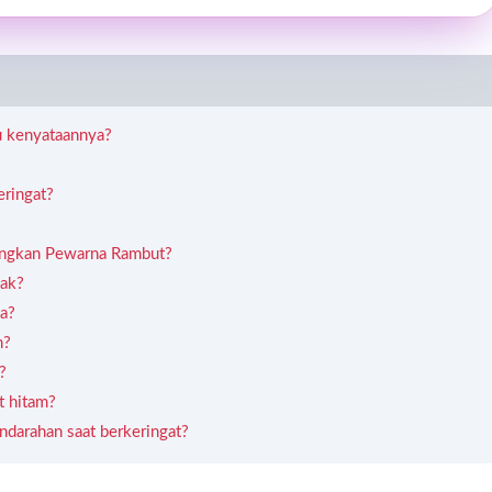
u kenyataannya?
ringat?
langkan Pewarna Rambut?
yak?
ya?
n?
?
t hitam?
ndarahan saat berkeringat?