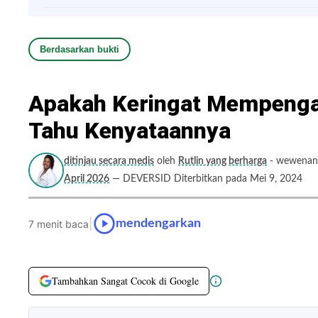
Berdasarkan bukti
Apakah Keringat Mempenga
Tahu Kenyataannya
ditinjau secara medis
oleh
Rutlin yang berharga
- wewenang
April 2026
— DEVERSID Diterbitkan pada Mei 9, 2024
|
mendengarkan
7 menit baca
Tambahkan Sangat Cocok di Google