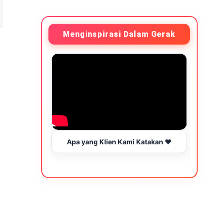
Menginspirasi Dalam Gerak
Apa yang Klien Kami Katakan ❤️
Be