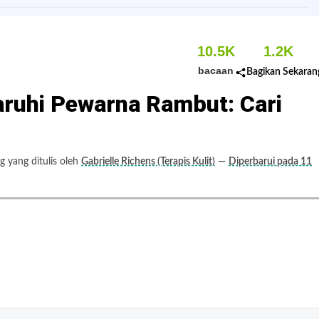
10.5K
1.2K
bacaan
Bagikan Sekaran
ruhi Pewarna Rambut: Cari
 yang ditulis oleh
Gabrielle Richens (Terapis Kulit)
—
Diperbarui pada 11