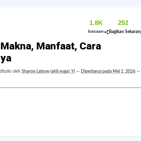
1.8K
252
bacaan
Bagikan Sekaran
 Makna, Manfaat, Cara
nya
itulis oleh
Sharon Lebow (ahli yoga), Yi
—
Diperbarui pada Mei 1, 2026
—