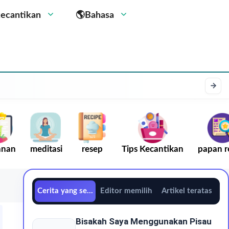
kecantikan
🌎Bahasa
anan
meditasi
resep
Tips Kecantikan
papan r
Cerita yang sedang tren
Editor memilih
Artikel teratas
Bisakah Saya Menggunakan Pisau