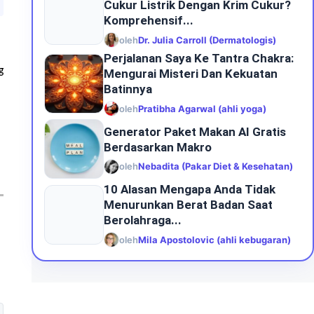
Cukur Listrik Dengan Krim Cukur?
Komprehensif...
oleh
Dr. Julia Carroll (Dermatologis)
Perjalanan Saya Ke Tantra Chakra:
g
Mengurai Misteri Dan Kekuatan
Batinnya
oleh
Pratibha Agarwal (ahli yoga)
Generator Paket Makan AI Gratis
Berdasarkan Makro
oleh
Nebadita (Pakar Diet & Kesehatan)
10 Alasan Mengapa Anda Tidak
Menurunkan Berat Badan Saat
Berolahraga...
oleh
Mila Apostolovic (ahli kebugaran)