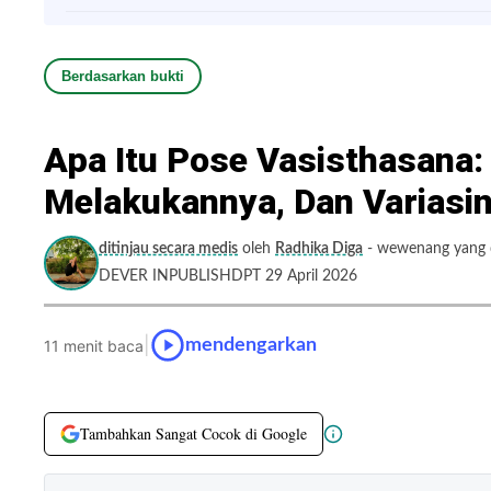
Berdasarkan bukti
Apa Itu Pose Vasisthasana:
Melakukannya, Dan Variasi
ditinjau secara medis
oleh
Radhika Diga
- wewenang yang d
DEVER INPUBLISHDPT 29 April 2026
|
mendengarkan
11 menit baca
Tambahkan Sangat Cocok di Google