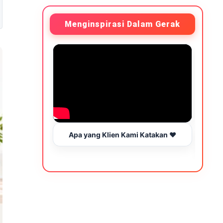
Menginspirasi Dalam Gerak
Apa yang Klien Kami Katakan ❤️
Be