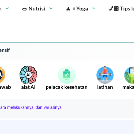
n
🥗 Nutrisi
🧘 ‍♀️Yoga
💅🏼 Tips 
ensif
Jawab
alat AI
pelacak kesehatan
latihan
mak
cara melakukannya, dan variasinya