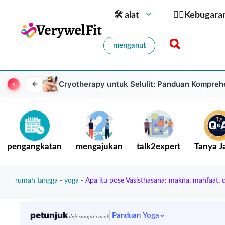
🛠 alat
🏋️‍♀️Kebugara
menganut
Cryotherapy untuk Selulit: Panduan Kompreh
pengangkatan
mengajukan
talk2expert
Tanya 
rumah tangga
-
yoga
-
Apa itu pose Vasisthasana: makna, manfaat, 
petunjuk
Panduan Yoga
oleh sangat cocok