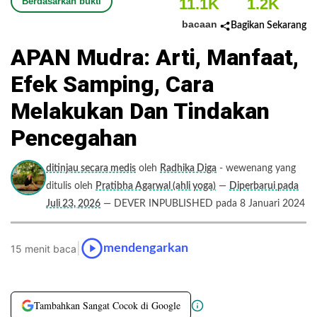
11.1K
1.2K
Berdasarkan bukti
bacaan
Bagikan Sekarang
APAN Mudra: Arti, Manfaat,
Efek Samping, Cara
Melakukan Dan Tindakan
Pencegahan
ditinjau secara medis
oleh
Radhika Diga
- wewenang yang
ditulis oleh
Pratibha Agarwal (ahli yoga)
—
Diperbarui pada
Juli 23, 2026
— DEVER INPUBLISHED pada 8 Januari 2024
|
mendengarkan
15 menit baca
Tambahkan Sangat Cocok di Google