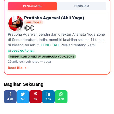
PENGARANG
PENINJAU
Pratibha Agarwal (ahli Yoga)
AHLI YOGA
Pratibha Agarwal, pendiri dan direktur Anahata Yoga Zone
di Secunderabad, India, memiliki keahlian selama 11 tahun
di bidang tersebut.
LEBIH TAH
. Pelajari tentang kami
proses editorial.
PENDIRI DAN DIREKTUR ANAHAATA YOGA ZONE
29 article(s) published
—
yoga
Read Bio →
Bagikan Sekarang
4.7K
5K
5K
3.8K
4.8K