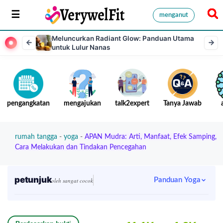
menganut
Meluncurkan Radiant Glow: Panduan Utama
untuk Lulur Nanas
pengangkatan
mengajukan
talk2expert
Tanya Jawab
rumah tangga
-
yoga
-
APAN Mudra: Arti, Manfaat, Efek Samping,
Cara Melakukan dan Tindakan Pencegahan
petunjuk
Panduan Yoga
oleh sangat cocok