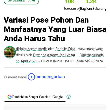
10K
1.2K
Berdasarkan bukti
bacaan
Bagikan Sekarang
Variasi Pose Pohon Dan
Manfaatnya Yang Luar Biasa
Anda Harus Tahu
ditinjau secara medis
oleh
Radhika Diga
- wewenang yang
ditulis oleh
Pratibha Agarwal (ahli yoga)
—
Diperbarui pada
11 April 2026
— DEVER INPUBLISHED pada Mei 6, 2024
|
mendengarkan
11 menit baca
Tambahkan Sangat Cocok di Google