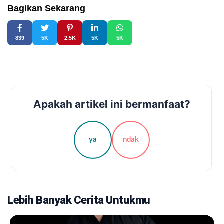
Bagikan Sekarang
839
5K
2.5K
5K
5K
Apakah artikel ini bermanfaat?
ya
ndak
Lebih Banyak Cerita Untukmu