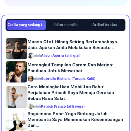
Cerita yang sedang tren
Editor memilih
Artikel teratas
Massa Otot Hilang Seiring Bertambahnya
Usia: Apakah Anda Melakukan Sesuatu...
oleh
Alison Acerra (ahli gizi)
Merangkul Tampilan Garam Dan Merica:
Panduan Untuk Mewarnai ...
oleh
Gabrielle Richens (Terapis Kulit)
Cara Meningkatkan Mobilitas Bahu:
Perjalanan Pribadi Saya Menuju Gerakan
Bebas Rasa Sakit...
oleh
Patrick Franco (ahli yoga)
Bagaimana Pose Yoga Bintang Jatuh
Membantu Saya Menemukan Keseimbangan
Dan...