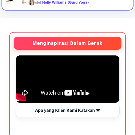
oleh
Holly Williams (Guru Yoga)
Menginspirasi Dalam Gerak
Apa yang Klien Kami Katakan ❤️
B