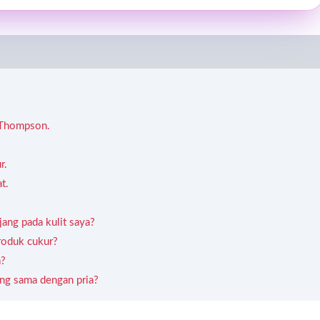
 Thompson.
r.
t.
ang pada kulit saya?
roduk cukur?
a?
ng sama dengan pria?