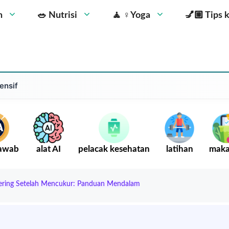
n
🥗 Nutrisi
🧘 ‍♀️Yoga
💅🏼 Tips 
ensif
Jawab
alat AI
pelacak kesehatan
latihan
mak
ering Setelah Mencukur: Panduan Mendalam