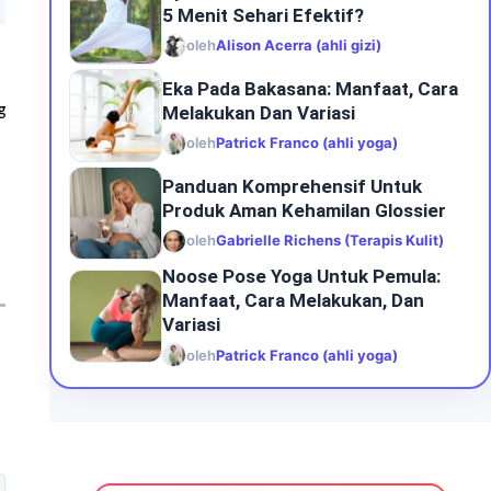
5 Menit Sehari Efektif?
oleh
Alison Acerra (ahli gizi)
Eka Pada Bakasana: Manfaat, Cara
Melakukan Dan Variasi
g
oleh
Patrick Franco (ahli yoga)
Panduan Komprehensif Untuk
Produk Aman Kehamilan Glossier
oleh
Gabrielle Richens (Terapis Kulit)
Noose Pose Yoga Untuk Pemula:
Manfaat, Cara Melakukan, Dan
Variasi
oleh
Patrick Franco (ahli yoga)