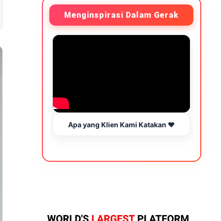
Menginspirasi Dalam Gerak
Apa yang Klien Kami Katakan ❤️
Be