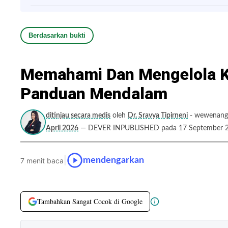
Berdasarkan bukti
Memahami Dan Mengelola Ku
Panduan Mendalam
ditinjau secara medis
oleh
Dr. Sravya Tipirneni
- wewenang 
April 2026
— DEVER INPUBLISHED pada 17 September 
|
mendengarkan
7 menit baca
Tambahkan Sangat Cocok di Google