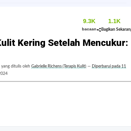
9.3K
1.1K
bacaan
Bagikan Sekaran
lit Kering Setelah Mencukur:
yang ditulis oleh
Gabrielle Richens (Terapis Kulit)
—
Diperbarui pada 11
2024