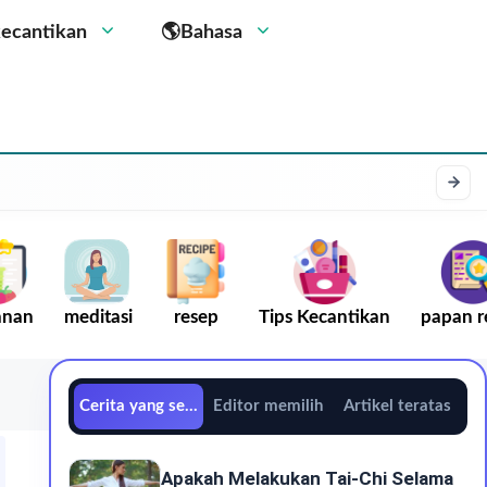
kecantikan
🌎Bahasa
anan
meditasi
resep
Tips Kecantikan
papan r
Cerita yang sedang tren
Editor memilih
Artikel teratas
Apakah Melakukan Tai-Chi Selama