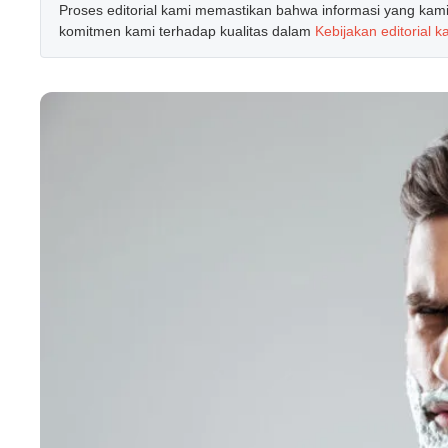
Proses editorial kami memastikan bahwa informasi yang kami b
komitmen kami terhadap kualitas dalam
Kebijakan editorial k