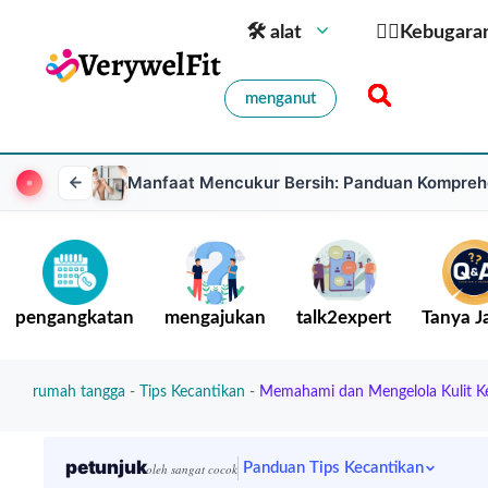
🛠 alat
🏋️‍♀️Kebugara
menganut
Manfaat Mencukur Bersih: Panduan Kompreh
pengangkatan
mengajukan
talk2expert
Tanya 
rumah tangga
-
Tips Kecantikan
-
Memahami dan Mengelola Kulit K
petunjuk
Panduan Tips Kecantikan
oleh sangat cocok