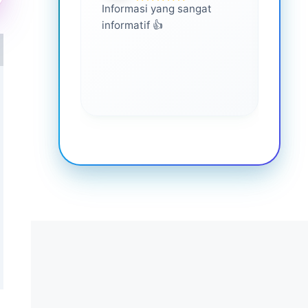
Informasi yang sangat
Ini s
informatif 👍
semua
memp
lebih
keseh