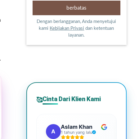
h
Dengan berlangganan, Anda menyetujui
kami
Kebijakan Privasi
dan ketentuan
layanan.
.
Cinta Dari Klien Kami
🥰
Aslam Khan
A
G
1 tahun yang lalu