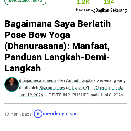
1.2K
134
Berdasarkan bukti
bacaan
Bagikan Sekarang
Bagaimana Saya Berlatih
Pose Bow Yoga
(Dhanurasana): Manfaat,
Panduan Langkah-Demi-
Langkah
ditinjau secara medis
oleh
Anirudh Gupta
- wewenang yang
ditulis oleh
Sharon Lebow (ahli yoga), Yi
—
Diperbarui pada
Juni 19, 2026
— DEVER INPUBLISHED pada Juni 8, 2026
|
mendengarkan
10 menit baca