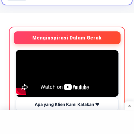
Menginspirasi Dalam Gerak
Apa yang Klien Kami Katakan ❤️
B