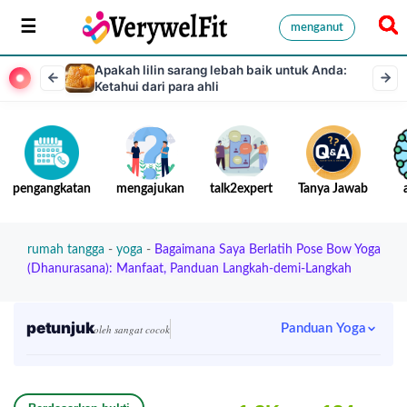
menganut
Apakah lilin sarang lebah baik untuk Anda:
Ketahui dari para ahli
pengangkatan
mengajukan
talk2expert
Tanya Jawab
rumah tangga
-
yoga
-
Bagaimana Saya Berlatih Pose Bow Yoga
(Dhanurasana): Manfaat, Panduan Langkah-demi-Langkah
petunjuk
Panduan Yoga
oleh sangat cocok