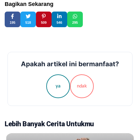
Bagikan Sekarang
195
518
509
546
295
Apakah artikel ini bermanfaat?
ya
ndak
Lebih Banyak Cerita Untukmu