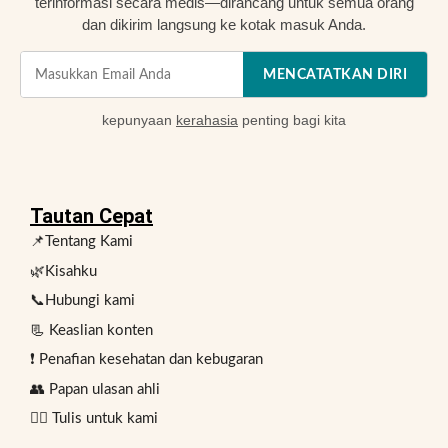
terinformasi secara medis—dirancang untuk semua orang
dan dikirim langsung ke kotak masuk Anda.
MENCATATKAN DIRI
kepunyaan
kerahasia
penting bagi kita
Tautan Cepat
📌Tentang Kami
🌿Kisahku
📞Hubungi kami
📃 Keaslian konten
❗ Penafian kesehatan dan kebugaran
👥 Papan ulasan ahli
✍🏻 Tulis untuk kami