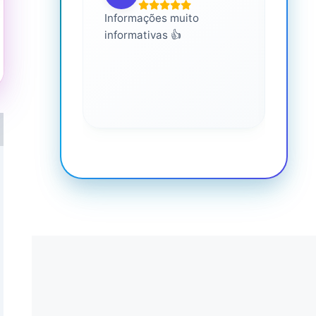
Informações muito
É mui
informativas 👍
Você 
conhe
saúde