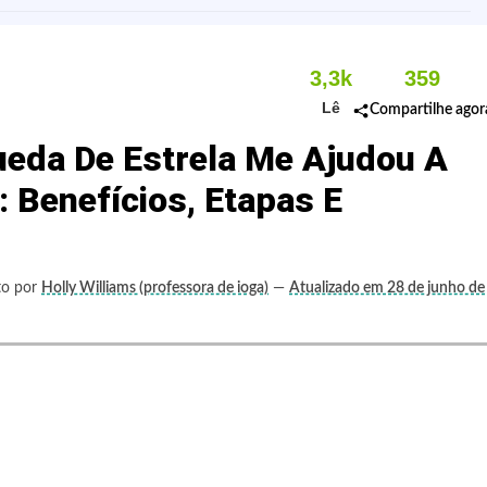
3,3k
359
Lê
Compartilhe agor
eda De Estrela Me Ajudou A
: Benefícios, Etapas E
to por
Holly Williams (professora de ioga)
—
Atualizado em 28 de junho de