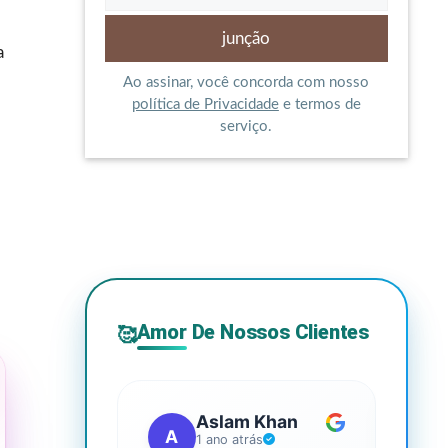
a
Ao assinar, você concorda com nosso
política de Privacidade
e termos de
serviço.
Amor De Nossos Clientes
🥰
Aslam Khan
A
G
1 ano atrás