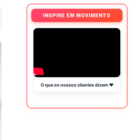
INSPIRE EM MOVIMENTO
O que os nossos clientes dizem ❤️
Tr