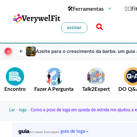
🛠Ferramentas
🏋️‍♀️
assinar
Azeite para o crescimento da barba: um guia
Encontro
Fazer A Pergunta
Talk2Expert
DO Q&
Lar
-
ioga
-
Como a pose de ioga em queda de estrela me ajudou a enc
guia
guia de ioga
por muito bem ajuste