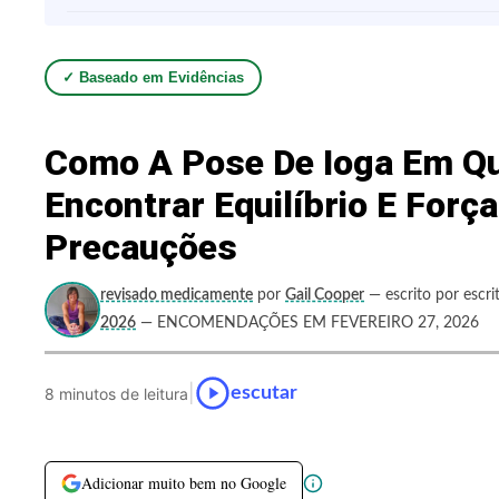
✓ Baseado em Evidências
Como A Pose De Ioga Em Qu
Encontrar Equilíbrio E Força
Precauções
revisado medicamente
por
Gail Cooper
— escrito por escri
2026
— ENCOMENDAÇÕES EM FEVEREIRO 27, 2026
|
escutar
8 minutos de leitura
Adicionar muito bem no Google