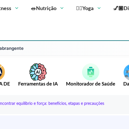
Fitness
🥗Nutrição
🧘‍♀️Yoga
💅🏼Di
 abrangente
A DE
Ferramentas de IA
Monitorador de Saúde
Da
ontrar equilíbrio e força: benefícios, etapas e precauções