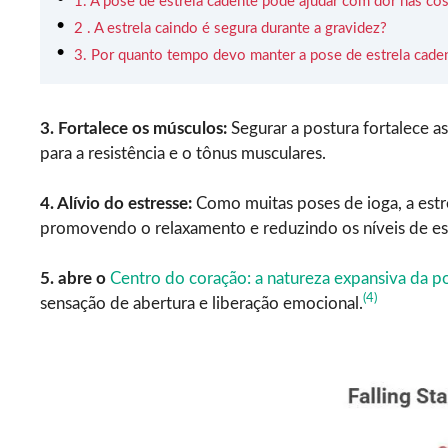
1. A pose de estrela cadente pode ajudar com dor nas co
2 . A estrela caindo é segura durante a gravidez?
3. Por quanto tempo devo manter a pose de estrela cade
3. Fortalece os músculos:
Segurar a postura fortalece a
para a resistência e o tônus musculares.
4. Alívio do estresse:
Como muitas poses de ioga, a estre
promovendo o relaxamento e reduzindo os níveis de es
5. abre o
Centro do coração: a natureza expansiva da p
(4)
sensação de abertura e liberação emocional.