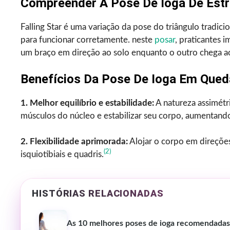
Compreender A Pose De Ioga De Estr
Falling Star é uma variação da pose do triângulo tradici
para funcionar corretamente. neste
posar
, praticantes 
um braço em direção ao solo enquanto o outro chega ao
Benefícios Da Pose De Ioga Em Qued
1. Melhor equilíbrio e estabilidade:
A natureza assimétri
músculos do núcleo e estabilizar seu corpo, aumentando
2. Flexibilidade aprimorada:
Alojar o corpo em direções
(2)
isquiotibiais e quadris.
HISTÓRIAS RELACIONADAS
As 10 melhores poses de ioga recomendadas p