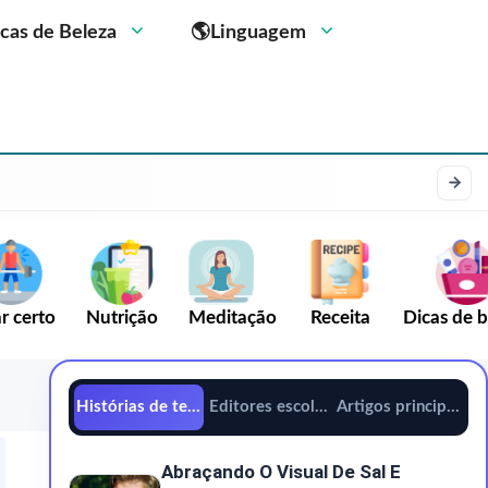
cas de Beleza
🌎Linguagem
r certo
Nutrição
Meditação
Receita
Dicas de b
Histórias de tendências
Editores escolhem
Artigos principais
Abraçando O Visual De Sal E