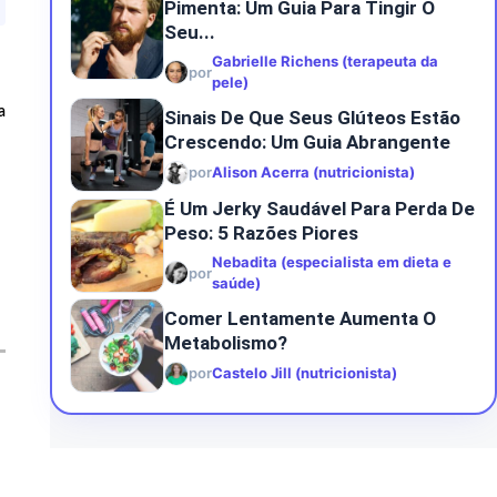
Pimenta: Um Guia Para Tingir O
Seu...
Gabrielle Richens (terapeuta da
por
pele)
a
Sinais De Que Seus Glúteos Estão
Crescendo: Um Guia Abrangente
por
Alison Acerra (nutricionista)
É Um Jerky Saudável Para Perda De
Peso: 5 Razões Piores
Nebadita (especialista em dieta e
por
saúde)
Comer Lentamente Aumenta O
Metabolismo?
por
Castelo Jill (nutricionista)